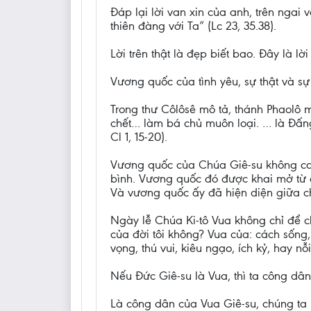
Đáp lại lời van xin của anh, trên ngai
thiên đàng với Ta” (Lc 23, 35.38).
Lời trên thật là đẹp biết bao. Đây là l
Vương quốc của tình yêu, sự thật và sự
Trong thư Côlôsê mô tả, thánh Phaolô m
chết… làm bá chủ muôn loại. … là Đấng
Cl 1, 15-20).
Vương quốc của Chúa Giê-su không cai t
bình. Vương quốc đó được khai mở từ 
Và vương quốc ấy đã hiện diện giữa chú
Ngày lễ Chúa Ki-tô Vua không chỉ để ch
của đời tôi không? Vua của: cách sống,
vọng, thú vui, kiêu ngạo, ích kỷ, hay nỗ
Nếu Đức Giê-su là Vua, thì ta công d
Là công dân của Vua Giê-su, chúng ta 