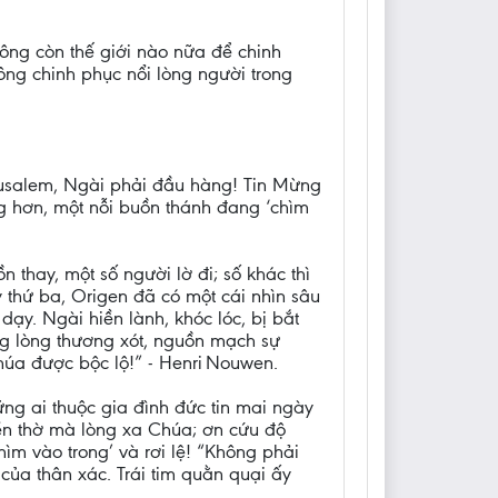
hông còn thế giới nào nữa để chinh
ông chinh phục nổi lòng người trong
êrusalem, Ngài phải đầu hàng! Tin Mừng
ng hơn, một nỗi buồn thánh đang ‘chìm
thay, một số người lờ đi; số khác thì
kỷ thứ ba, Origen đã có một cái nhìn sâu
y. Ngài hiền lành, khóc lóc, bị bắt
ng lòng thương xót, nguồn mạch sự
Chúa được bộc lộ!” - Henri Nouwen.
ững ai thuộc gia đình đức tin mai ngày
đền thờ mà lòng xa Chúa; ơn cứu độ
ìm vào trong’ và rơi lệ! “Không phải
của thân xác. Trái tim quằn quại ấy