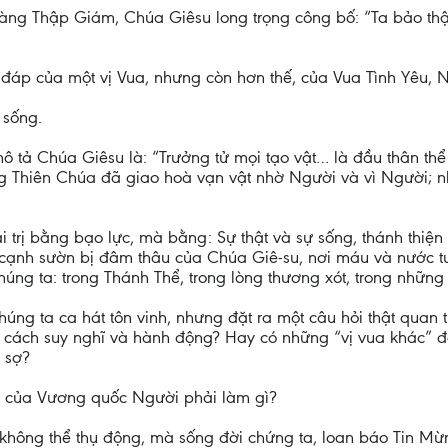
 vàng Thập Giám, Chúa Giêsu long trọng công bố: “Ta bảo thậ
ời đáp của một vị Vua, nhưng còn hơn thế, của Vua Tình Yêu, N
 sống.
ô tả Chúa Giêsu là: “Trưởng tử mọi tạo vật… là đầu thân thể
 Thiên Chúa đã giao hoà vạn vật nhờ Người và vì Người; nh
rị bằng bạo lực, mà bằng: Sự thật và sự sống, thánh thiện v
cạnh sườn bị đâm thâu của Chúa Giê-su, nơi máu và nước tu
ng ta: trong Thánh Thể, trong lòng thương xót, trong những 
úng ta ca hát tôn vinh, nhưng đặt ra một câu hỏi thật quan t
 cách suy nghĩ và hành động? Hay có những “vị vua khác” đan
i sợ?
ân của Vương quốc Người phải làm gì?
không thể thụ động, mà sống đời chứng ta, loan báo Tin Mừng