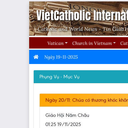
VietCatholic Interna
Catholic and World News - Tin Giáo H
Vatican
Church in Vietnam
Cat
Ngày 19-11-2025
Phụng Vụ - Mục Vụ
Ngày 20/11: Chúa có thương khóc khô
Giáo Hội Năm Châu
01:25 19/11/2025