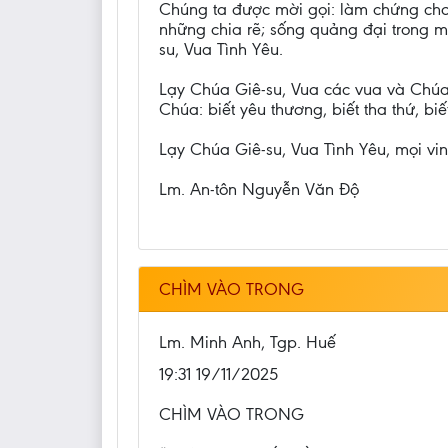
Chúng ta được mời gọi: làm chứng cho s
những chia rẽ; sống quảng đại trong mộ
su, Vua Tình Yêu.
Lạy Chúa Giê-su, Vua các vua và Chúa 
Chúa: biết yêu thương, biết tha thứ, biế
Lạy Chúa Giê-su, Vua Tình Yêu, mọi v
Lm. An-tôn Nguyễn Văn Độ
CHÌM VÀO TRONG
Lm. Minh Anh, Tgp. Huế
19:31 19/11/2025
CHÌM VÀO TRONG