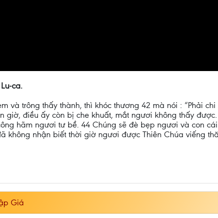
 Lu-ca.
em và trông thấy thành, thì khóc thương 42 mà nói : “Phải c
n giờ, điều ấy còn bị che khuất, mắt ngươi không thấy được.
công hãm ngươi tư bề. 44 Chúng sẽ đè bẹp ngươi và con cái
đã không nhận biết thời giờ ngươi được Thiên Chúa viếng th
hập Giá