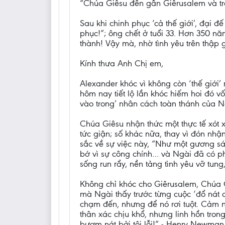
“Chúa Giêsu đến gần Giêrusalem và trôn
Sau khi chinh phục ‘cả thế giới’, đại 
phục!”; ông chết ở tuổi 33. Hơn 350 nă
thành! Vậy mà, nhờ tình yêu trên thập g
Kính thưa Anh Chị em,
Alexander khóc vì không còn ‘thế giới
hôm nay tiết lộ lần khóc hiếm hoi đó 
vào trong’ nhân cách toàn thánh của N
Chúa Giêsu nhận thức một thực tế xót x
tức giận; số khác nữa, thay vì đón nhận
sắc về sự việc này, “Như một gương sá
bớ vì sự công chính… và Ngài đã có ph
sống run rẩy, nền tảng tình yêu vỡ tun
Không chỉ khóc cho Giêrusalem, Chúa Gi
mà Ngài thấy trước từng cuộc ‘đổ nát 
chạm đến, nhưng để nó rơi tuột. Cảm nh
thân xác chịu khổ, nhưng linh hồn tron
bươm nát bởi tội lỗi!” - Henry Newman