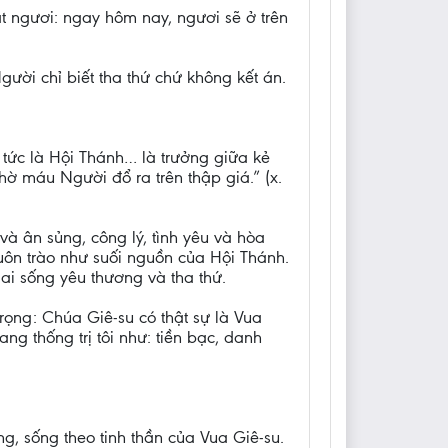
t ngươi: ngay hôm nay, ngươi sẽ ở trên
gười chỉ biết tha thứ chứ không kết án.
 tức là Hội Thánh… là trưởng giữa kẻ
ờ máu Người đổ ra trên thập giá.” (x.
à ân sủng, công lý, tình yêu và hòa
ôn trào như suối nguồn của Hội Thánh.
ai sống yêu thương và tha thứ.
rọng: Chúa Giê-su có thật sự là Vua
g thống trị tôi như: tiền bạc, danh
, sống theo tinh thần của Vua Giê-su.