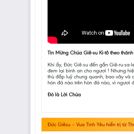
Tin Mừng Chúa Giê-su Ki-tô theo thánh
Khi ấy, Đức Giê-su đến gần Giê-ru-sa-l
đem lại bình an cho ngươi ! Nhưng hiệ
thù đắp luỹ chung quanh, bao vây và 
hòn đá nào trên hòn đá nào, vì ngươi 
Đó là Lời Chúa
Đức Giêsu – Vua Tình Yêu hiển trị từ T