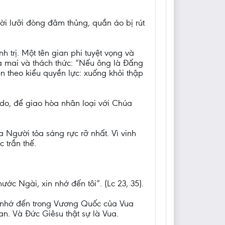
ời lưỡi đòng đâm thủng, quần áo bị rút
 trị. Một tên gian phi tuyệt vọng và
a mai và thách thức: “Nếu ông là Đấng
n theo kiểu quyền lực: xuống khỏi thập
o, để giao hòa nhân loại với Chúa
 Người tỏa sáng rực rỡ nhất. Vì vinh
 trần thế.
ước Ngài, xin nhớ đến tôi”. (Lc 23, 35).
ợc nhớ đến trong Vương Quốc của Vua
an. Và Đức Giêsu thật sự là Vua.