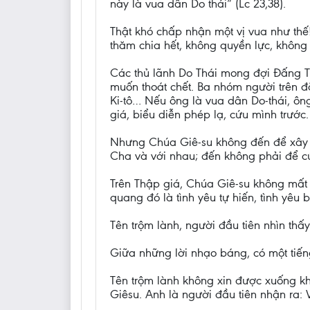
này là vua dân Do thái” (Lc 23,38).
Thật khó chấp nhận một vị vua như thế
thăm chia hết, không quyền lực, không
Các thủ lãnh Do Thái mong đợi Đấng Thi
muốn thoát chết. Ba nhóm người trên 
Ki-tô… Nếu ông là vua dân Do-thái, ông
giá, biểu diễn phép lạ, cứu mình trước.
Nhưng Chúa Giê-su không đến để xây 
Cha và với nhau; đến không phải để c
Trên Thập giá, Chúa Giê-su không mất 
quang đó là tình yêu tự hiến, tình yêu 
Tên trộm lành, người đầu tiên nhìn thấ
Giữa những lời nhạo báng, có một tiếng 
Tên trộm lành không xin được xuống kh
Giêsu. Anh là người đầu tiên nhận ra: 