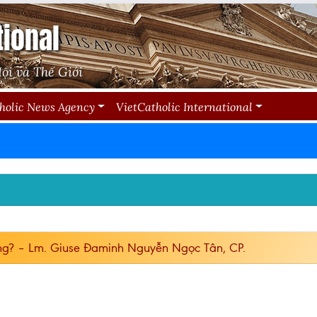
tional
ội và Thế Giới
holic News Agency
VietCatholic International
ng? – Lm. Giuse Đaminh Nguyễn Ngọc Tân, CP.