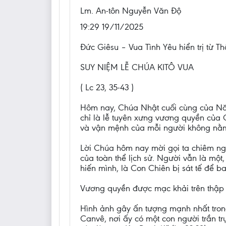
Lm. An-tôn Nguyễn Văn Độ
19:29 19/11/2025
Đức Giêsu – Vua Tình Yêu hiển trị từ T
SUY NIỆM LỄ CHÚA KITÔ VUA
( Lc 23, 35-43 )
Hôm nay, Chúa Nhật cuối cùng của Năm
chỉ là lễ tuyên xưng vương quyền của C
và vận mệnh của mỗi người không nằm t
Lời Chúa hôm nay mời gọi ta chiêm ngắ
của toàn thể lịch sử. Người vẫn là mộ
hiến mình, là Con Chiên bị sát tế để ba
Vương quyền được mạc khải trên thập
Hình ảnh gây ấn tượng mạnh nhất tron
Canvê, nơi ấy có một con người trần trụ