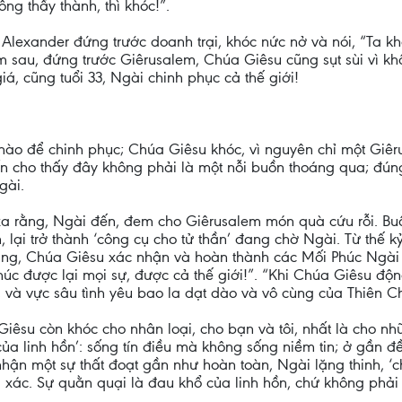
g thấy thành, thì khóc!”.
đế Alexander đứng trước doanh trại, khóc nức nở và nói, “Ta k
m sau, đứng trước Giêrusalem, Chúa Giêsu cũng sụt sùi vì kh
iá, cũng tuổi 33, Ngài chinh phục cả thế giới!
’ nào để chinh phục; Chúa Giêsu khóc, vì nguyên chỉ một Gi
vốn cho thấy đây không phải là một nỗi buồn thoáng qua; đú
gài.
a rằng, Ngài đến, đem cho Giêrusalem món quà cứu rỗi. Buồn 
, lại trở thành ‘công cụ cho tử thần’ đang chờ Ngài. Từ thế 
ng, Chúa Giêsu xác nhận và hoàn thành các Mối Phúc Ngài dạ
úc được lại mọi sự, được cả thế giới!”. “Khi Chúa Giêsu độ
g, và vực sâu tình yêu bao la dạt dào và vô cùng của Thiên 
êsu còn khóc cho nhân loại, cho bạn và tôi, nhất là cho nh
của linh hồn’: sống tín điều mà không sống niềm tin; ở gần 
ận một sự thất đoạt gần như hoàn toàn, Ngài lặng thinh, ‘ch
g xác. Sự quằn quại là đau khổ của linh hồn, chứ không phải 
.