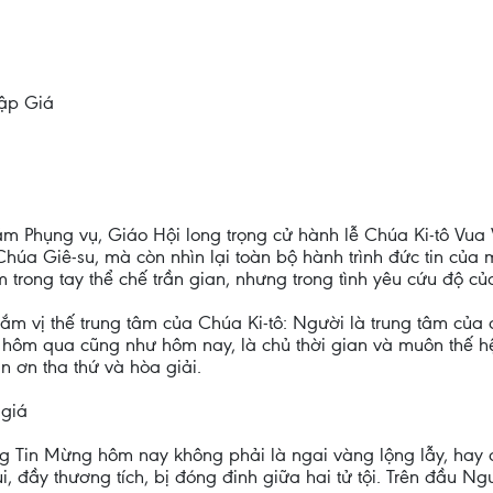
hập Giá
 Phụng vụ, Giáo Hội long trọng cử hành lễ Chúa Ki-tô Vua
húa Giê-su, mà còn nhìn lại toàn bộ hành trình đức tin của m
rong tay thể chế trần gian, nhưng trong tình yêu cứu độ củ
m vị thế trung tâm của Chúa Ki-tô: Người là trung tâm của 
t, hôm qua cũng như hôm nay, là chủ thời gian và muôn thế h
n ơn tha thứ và hòa giải.
 giá
g Tin Mừng hôm nay không phải là ngai vàng lộng lẫy, hay
i, đầy thương tích, bị đóng đinh giữa hai tử tội. Trên đầu N