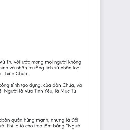
 Vũ Trụ với ước mong mọi người không
ình và nhận ra rằng lịch sử nhân loại
a Thiên Chúa.
công trình tạo dựng, của dân Chúa, và
ệ. Người là Vua Tình Yêu, là Mục Tử
 đoàn quân hùng mạnh, nhưng là Đồi
gười Phi-la-tô cho treo tấm bảng “Người