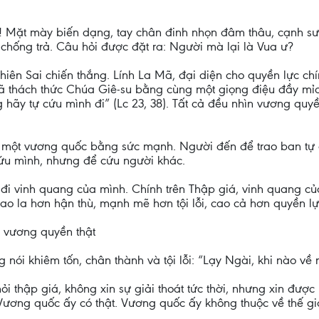
! Mặt mày biến dạng, tay chân đinh nhọn đâm thâu, cạnh sư
 chống trả. Câu hỏi được đặt ra: Người mà lại là Vua ư?
ên Sai chiến thắng. Lính La Mã, đại diện cho quyền lực chính
đã thách thức Chúa Giê-su bằng cùng một giọng điệu đầy mỉ
 hãy tự cứu mình đi” (Lc 23, 38). Tất cả đều nhìn vương quyề
một vương quốc bằng sức mạnh. Người đến để trao ban tự d
ứu mình, nhưng để cứu người khác.
đi vinh quang của mình. Chính trên Thập giá, vinh quang của
bao la hơn hận thù, mạnh mẽ hơn tội lỗi, cao cả hơn quyền lực
y vương quyền thật
nói khiêm tốn, chân thành và tội lỗi: “Lạy Ngài, khi nào về n
ỏi thập giá, không xin sự giải thoát tức thời, nhưng xin đư
Vương quốc ấy có thật. Vương quốc ấy không thuộc về thế gi