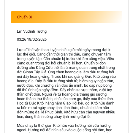
Chuẩn Bị
Lm Vũđình Tường
03:26 18/02/2026
Lực sĩ thế vận thao luyện nhiều giờ mỗi ngày mong đạt kỉ
lục thế giới. Càng gần thời gian thi đấu, càng chuyên tâm
trong luyện tập. Cần chuẩn bị trước khi làm công việc. Việc
càng quan trọng đòi hỏi chuẩn bị kĩ hơn. Chuẩn bị dọn
đường cho Đấng Cứu thế là sứ mạng quan trọng nhất trong
đời Gioan Tẩy Giả. Ông chọn hoang địa làm đấu trường bởi
nơi đây hoang vắng. Trước khi rao giảng, Đức Kitô cũng vào
hoang địa. Đây là đấu trường sinh tử, hiểm nguy ngập tràn,
nước độc, khí chướng, rắn độc ẩn mình, bò cạp núp bóng,
dã thú rình rập ngày đêm. Sẩy chân sa vực thẳm, vuột tay
thần chết đón. Người về từ hoang địa thắng gió sương,
hoàn thành thử thách, chủ của cam go, thầy của thức tỉnh.
Học từ Đức Kitô, hàng năm Giáo Hội kêu gọi Kitô hữu dành
ra bốn mươi ngày chay tịnh, tỉnh thức, chuẩn bị tâm hồn
đón mừng đại lễ Phục Sinh. Kitô hữu cần cầu nguyện nhiều
hơn, dùng thành công chay tịnh mừng đại lễ.
Mùa chay là thời gian Kitô hữu vừa hướng nội vừa hướng
ngoại. Hướng nội để nhìn sâu vào cuộc sống nội tâm, học