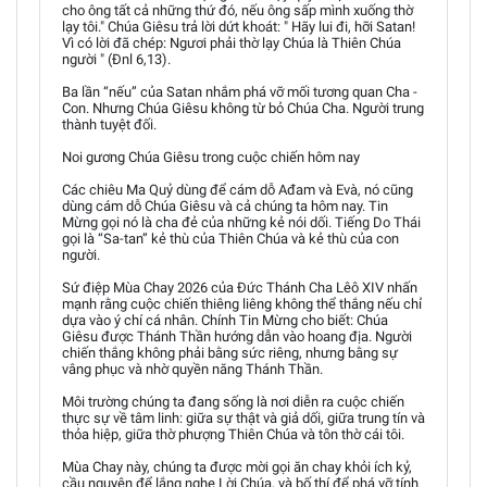
cho ông tất cả những thứ đó, nếu ông sấp mình xuống thờ
lạy tôi." Chúa Giêsu trả lời dứt khoát: " Hãy lui đi, hỡi Satan!
Vì có lời đã chép: Ngươi phải thờ lạy Chúa là Thiên Chúa
người " (Đnl 6,13).
Ba lần “nếu” của Satan nhắm phá vỡ mối tương quan Cha -
Con. Nhưng Chúa Giêsu không từ bỏ Chúa Cha. Người trung
thành tuyệt đối.
Noi gương Chúa Giêsu trong cuộc chiến hôm nay
Các chiêu Ma Quỷ dùng để cám dỗ Ađam và Evà, nó cũng
dùng cám dỗ Chúa Giêsu và cả chúng ta hôm nay. Tin
Mừng gọi nó là cha đẻ của những kẻ nói dối. Tiếng Do Thái
gọi là “Sa-tan” kẻ thù của Thiên Chúa và kẻ thù của con
người.
Sứ điệp Mùa Chay 2026 của Đức Thánh Cha Lêô XIV nhấn
mạnh rằng cuộc chiến thiêng liêng không thể thắng nếu chỉ
dựa vào ý chí cá nhân. Chính Tin Mừng cho biết: Chúa
Giêsu được Thánh Thần hướng dẫn vào hoang địa. Người
chiến thắng không phải bằng sức riêng, nhưng bằng sự
vâng phục và nhờ quyền năng Thánh Thần.
Môi trường chúng ta đang sống là nơi diễn ra cuộc chiến
thực sự về tâm linh: giữa sự thật và giả dối, giữa trung tín và
thỏa hiệp, giữa thờ phượng Thiên Chúa và tôn thờ cái tôi.
Mùa Chay này, chúng ta được mời gọi ăn chay khỏi ích kỷ,
cầu nguyện để lắng nghe Lời Chúa, và bố thí để phá vỡ tính