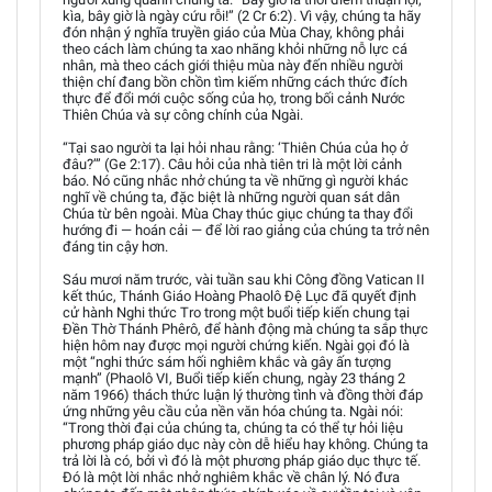
kìa, bây giờ là ngày cứu rỗi!” (2 Cr 6:2). Vì vậy, chúng ta hãy
đón nhận ý nghĩa truyền giáo của Mùa Chay, không phải
theo cách làm chúng ta xao nhãng khỏi những nỗ lực cá
nhân, mà theo cách giới thiệu mùa này đến nhiều người
thiện chí đang bồn chồn tìm kiếm những cách thức đích
thực để đổi mới cuộc sống của họ, trong bối cảnh Nước
Thiên Chúa và sự công chính của Ngài.
“Tại sao người ta lại hỏi nhau rằng: ‘Thiên Chúa của họ ở
đâu?’” (Ge 2:17). Câu hỏi của nhà tiên tri là một lời cảnh
báo. Nó cũng nhắc nhở chúng ta về những gì người khác
nghĩ về chúng ta, đặc biệt là những người quan sát dân
Chúa từ bên ngoài. Mùa Chay thúc giục chúng ta thay đổi
hướng đi — hoán cải — để lời rao giảng của chúng ta trở nên
đáng tin cậy hơn.
Sáu mươi năm trước, vài tuần sau khi Công đồng Vatican II
kết thúc, Thánh Giáo Hoàng Phaolô Đệ Lục đã quyết định
cử hành Nghi thức Tro trong một buổi tiếp kiến chung tại
Đền Thờ Thánh Phêrô, để hành động mà chúng ta sắp thực
hiện hôm nay được mọi người chứng kiến. Ngài gọi đó là
một “nghi thức sám hối nghiêm khắc và gây ấn tượng
mạnh” (Phaolô VI, Buổi tiếp kiến chung, ngày 23 tháng 2
năm 1966) thách thức luận lý thường tình và đồng thời đáp
ứng những yêu cầu của nền văn hóa chúng ta. Ngài nói:
“Trong thời đại của chúng ta, chúng ta có thể tự hỏi liệu
phương pháp giáo dục này còn dễ hiểu hay không. Chúng ta
trả lời là có, bởi vì đó là một phương pháp giáo dục thực tế.
Đó là một lời nhắc nhở nghiêm khắc về chân lý. Nó đưa