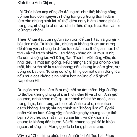
Kính thưa Anh Chị em,
Lời Chúa hôm nay cũng đo đời người như thế; không bằng
số nén bạc còn nguyên, nhưng bằng sự trung thành dám
làm cho chúng sinh lời. Vì thế, điều nguy hiểm không phải là
trắng tay, nhưng là chôn vùi chính điều được trao. Bạn và tôi
‘đừng tự chôn!’.
Thiên Chúa đặt con người vào vườn để canh tác và giữ gìn -
bài đọc một. Từ khởi đầu, chúng ta không được tạo dựng
để đứng yên; chúng ta được trao đất, trao thời gian, trao hơi
thở - và cả trách nhiệm. Lao động không chỉ là mưu sinh;
đó còn là cộng tác với Đấng Tạo Thành. Mỗi công việc, dù
nhỏ, đều là một hạt giống. Nếu chúng ta chỉ giữ cho nó khỏi
mất, khu vườn sẽ là vườn hoang; nếu chúng ta dám gieo, sự
sống sẽ bật lên. “Không có lợi gì khi gieo một cánh đồng lúa
nếu mùa gặt không sinh nhiều hơn những gì đã gieo!” -
Napoleon Hill.
Dụ ngôn nén bạc làm lộ ra một nỗi sợ âm thầm. Người đầy
tớ thứ ba không phung phí; anh chỉ đào lỗ và chôn. Anh giữ
an toàn, anh không mất gì - trừ chính mình! Bề ngoài, anh
trung thực; bên trong, anh co rút. Anh sợ chủ, nên chọn
cách không làm gì; nhưng chính sự “không làm gì” ấy đã
chôn vùi ơn ban. Cũng vậy, có những ngày chúng ta sợ thất
bại, sợ bị chê, sợ mất vị trí, sợ sai lầm; và để khỏi mất,
chúng ta không dấn bước. Và rồi, chúng ta gọi đó là khôn
ngoan; nhưng Tin Mừng gọi đó là lãng phí ân sủng.
Vậy mà “Cho thì có phúc hơn là nhận” - bài đọc hai. Phúc