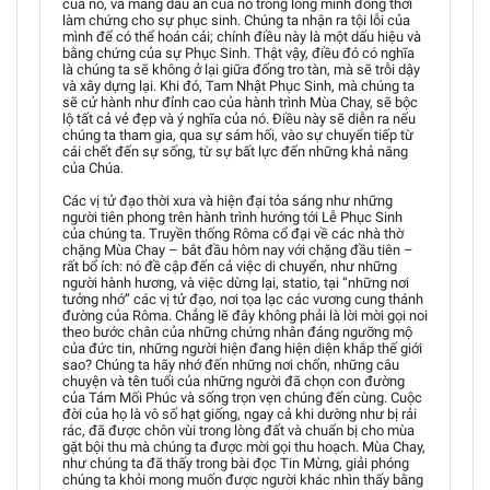
của nó, và mang dấu ấn của nó trong lòng mình đồng thời
làm chứng cho sự phục sinh. Chúng ta nhận ra tội lỗi của
mình để có thể hoán cải; chính điều này là một dấu hiệu và
bằng chứng của sự Phục Sinh. Thật vậy, điều đó có nghĩa
là chúng ta sẽ không ở lại giữa đống tro tàn, mà sẽ trỗi dậy
và xây dựng lại. Khi đó, Tam Nhật Phục Sinh, mà chúng ta
sẽ cử hành như đỉnh cao của hành trình Mùa Chay, sẽ bộc
lộ tất cả vẻ đẹp và ý nghĩa của nó. Điều này sẽ diễn ra nếu
chúng ta tham gia, qua sự sám hối, vào sự chuyển tiếp từ
cái chết đến sự sống, từ sự bất lực đến những khả năng
của Chúa.
Các vị tử đạo thời xưa và hiện đại tỏa sáng như những
người tiên phong trên hành trình hướng tới Lễ Phục Sinh
của chúng ta. Truyền thống Rôma cổ đại về các nhà thờ
chặng Mùa Chay – bắt đầu hôm nay với chặng đầu tiên –
rất bổ ích: nó đề cập đến cả việc di chuyển, như những
người hành hương, và việc dừng lại, statio, tại “những nơi
tưởng nhớ” các vị tử đạo, nơi tọa lạc các vương cung thánh
đường của Rôma. Chẳng lẽ đây không phải là lời mời gọi noi
theo bước chân của những chứng nhân đáng ngưỡng mộ
của đức tin, những người hiện đang hiện diện khắp thế giới
sao? Chúng ta hãy nhớ đến những nơi chốn, những câu
chuyện và tên tuổi của những người đã chọn con đường
của Tám Mối Phúc và sống trọn vẹn chúng đến cùng. Cuộc
đời của họ là vô số hạt giống, ngay cả khi dường như bị rải
rác, đã được chôn vùi trong lòng đất và chuẩn bị cho mùa
gặt bội thu mà chúng ta được mời gọi thu hoạch. Mùa Chay,
như chúng ta đã thấy trong bài đọc Tin Mừng, giải phóng
chúng ta khỏi mong muốn được người khác nhìn thấy bằng