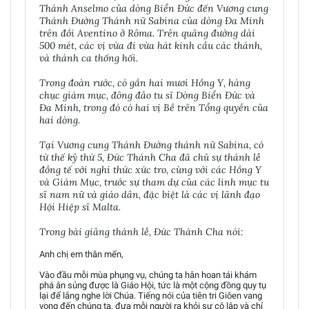
Thánh Anselmo của dòng Biển Đức đến Vương cung
Thánh Đường Thánh nữ Sabina của dòng Đa Minh
trên đồi Aventino ở Rôma. Trên quãng đường dài
500 mét, các vị vừa đi vừa hát kinh cầu các thánh,
và thánh ca thống hối.
Trong đoàn rước, có gần hai mươi Hồng Y, hàng
chục giám mục, đông đảo tu sĩ Dòng Biển Đức và
Đa Minh, trong đó có hai vị Bề trên Tổng quyền của
hai dòng.
Tại Vương cung Thánh Đường thánh nữ Sabina, có
từ thế kỷ thứ 5, Đức Thánh Cha đã chủ sự thánh lễ
đồng tế với nghi thức xức tro, cùng với các Hồng Y
và Giám Mục, trước sự tham dự của các linh mục tu
sĩ nam nữ và giáo dân, đặc biệt là các vị lãnh đạo
Hội Hiệp sĩ Malta.
Trong bài giảng thánh lễ, Đức Thánh Cha nói:
Anh chị em thân mến,
Vào đầu mỗi mùa phụng vụ, chúng ta hân hoan tái khám
phá ân sủng được là Giáo Hội, tức là một cộng đồng quy tụ
lại để lắng nghe lời Chúa. Tiếng nói của tiên tri Giôen vang
vọng đến chúng ta, đưa mỗi người ra khỏi sự cô lập và chỉ