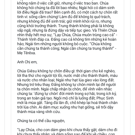
không nằm ở việc cất giữ, nhưng ở việc trao ban. Chúa
không hỏi chúng ta đã lời bao nhiêu; Ngài hỏi có dám sinh
lời điều Ngài đã trao? Bên cạnh đó, có một cách tự chôn rất
tinh vi: sống cầm chừng! Làm đủ để không bị quở trách,
nhưng không đủ để sinh trái; giữ mình khỏi rủi ro, nhưng
cũng khỏi trưởng thành. Trung thành không phải là không
vấp ngã; nhưng là đứng dậy và tiếp tục gieo. Và Thiên Chúa
nhìn thấy hết mọi sự, “Lạy Chúa, Chúa muôn trùng cao cả” -
Thánh Vịnh đáp ca. Đấng cao cả không tìm những kẻ hoàn
hảo; Ngài tìm những người không bỏ cuộc. “Chúa không
cần chúng ta thành công; Ngài cần chúng ta trung thành!” -
Mẹ Têrêxa.
Anh Chị em,
Chúa Giêsu không tự chôn điều gì: thời gian cho kẻ nghèo,
lời tha thứ cho người tội lỗi, nước mắt cho thành thánh, máu
và nước cho nhân loại; Ngài như hạt lúa gieo vào lòng đất.
Nhưng trớ trêu thay, Đấng không tự chôn mình lại để người
ta chôn mình. Ngài chấp nhận bị chôn, để vĩnh viễn nhắc
chúng ta: ‘đừng tự chôn’ đời mình trong sợ hãi, trong ích kỷ,
trong an toàn giả tạo. Ngôi mộ chỉ là luống đất; Phục Sinh
mới là mùa gặt. Tảng đá lăn đi, chỗ khép lại hoá thành chân
trời lúa chín. Ai dám mục xuống như hạt giống, sẽ trỗi dậy
thành mùa vàng vĩnh cửu.
Chúng ta có thể cầu nguyện,
“Lạy Chúa, cho con dám gieo khi chưa thấy gặt; dám cho đi
khi chưa thấy nhận; và dám sống sao để khi về chiều, con