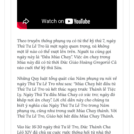
Theo truyền thống phụng vụ có từ thế kỷ thứ 7, ngày
Thứ Tư Lễ Tro là một ngày quan trọng, và không
một lễ nào có thể vượt lên trên. Người ta cũng gọi
ngày này là “Ðầu Mùa Chay”. Việc ăn chay trong
Mùa này đã có từ thời Ðức Giáo Hoàng Gregoriô Cả
vào cuối thế kỷ thứ Sáu.
Những Quy luật tổng quát của Năm phụng vụ nói về
ngày Thứ Tư Lễ Tro như sau: “Mùa Chay bắt đầu từ
Thứ Tư Lễ Tro và kết thúc ngay trước Thánh lễ Tiệc
Ly. Ngày Thứ Tư đầu Mùa Chay có xức tro; ngày đó
khắp nơi ăn chay”. Lời chỉ dẫn này cho chúng ta
biết ý nghĩa của Ngày Thứ Tư Lễ Tro trong Năm
phụng vụ, cũng như trong suốt Mùa Chay thánh. Với
Thứ Tư Lễ Tro, Giáo hội bắt đầu Mùa Chay Thánh.
Vào lúc 16:30 ngày thứ Tư lễ Tro, Đức Thánh Cha
Lêô XIV đã chủ sự cuộc rước thống hối từ nhà thờ