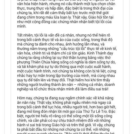
văn hóa hiện hành, nhưng nó cấu thành một lựa chọn chân
thực, trung thực và hấp dẫn, đặc biệt là trong thời đại của
chúng ta, khi rất dễ cảm thấy bất lực trước một thế giới
đang chìm trong máu lửa loạn ly. Thật vậy, Giáo hội tồn tại
như một cộng đồng các chứng nhân nhận biết tội lỗi của
mình.
Tất nhiên, tội lỗi là vấn đề cá nhân, nhưng nó thể hiện rõ
trong bối cảnh thực tế và ảo của cuộc sống, trong thái độ
mà chúng ta dành cho nhau, ảnh hưởng lẫn nhau, và
thường nằm trong những “cấu trúc tội lỗi” thực tế về kinh tế,
văn hóa, chính trị và thậm chí cả tôn giáo. Kinh Thánh dạy
chúng ta rằng chống lại sự thờ thần tượng bằng việc thờ
phượng Thiên Chúa hằng sống có nghĩa là dám sống tự do,
và tái khám phá sự tự do thông qua một cuộc xuất hành,
một cuộc hành trình, nơi chúng ta không còn bị tê liệt, cứng
nhắc hay tự mãn trong lập trường của mình, mà cùng nhau
quy tụ để tiến lên và thay đổi. Thật hiếm hoi khi tìm thấy
những người trưởng thành ăn năn – những cá nhân, doanh
nghiệp và tổ chức thừa nhận mình đã làm điều sai trái!
Hôm nay, chúng ta đang suy ngẫm chính xác về khả năng
ăn năn này. Thật vậy, không phải ngẫu nhiên mà ngay cả
trong bối cảnh thế tục hóa, nhiều người trẻ, hơn bao giờ hết,
đang mở lòng đón nhận lời mời gọi của Thứ Tư Lễ Tro. Đặc
biệt, người trẻ hiểu rõ rằng có thể sống một lối sống công
chính, và cần phải có sự chịu trách nhiệm đối với những
hành vi sai trái trong Giáo hội và trên thế giới. Vì vậy, chúng
ta phải bắt đầu từ những nơi chúng ta có thể, với những
người xung quanh chúng ta. “Bây giờ là thời điểm thuận lợi;