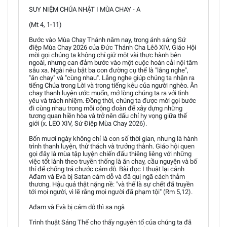
SUY NIỆM CHÚA NHẬT I MÙA CHAY - A
(Mt 4, 1-11)
Bước vào Mùa Chay Thánh năm nay, trong ánh sáng Sứ
điệp Mùa Chay 2026 của Đức Thánh Cha Lêô XIV, Giáo Hội
mời gọi chúng ta không chỉ giữ một vài thực hành bên
ngoài, nhưng can đảm bước vào một cuộc hoán cải nội tâm
sâu xa. Ngài nêu bật ba con đường cụ thể là "lắng nghe",
"ăn chay" và "cùng nhau". Lắng nghe giúp chúng ta nhận ra
tiếng Chúa trong Lời và trong tiếng kêu của người nghèo. Ăn
chay thanh luyện ước muốn, mở lòng chúng ta ra với tình
yêu và trách nhiệm. Đồng thời, chúng ta được mời gọi bước
đi cùng nhau trong mỗi cộng đoàn để xây dựng những
tương quan hiền hòa và trở nên dấu chỉ hy vọng giữa thế
giới (x. LEO XIV, Sứ Điệp Mùa Chay 2026).
Bốn mươi ngày không chỉ là con số thời gian, nhưng là hành
trình thanh luyện, thử thách và trưởng thành. Giáo hội quen
gọi đây là mùa tập luyện chiến đấu thiêng liêng với những
việc tốt lành theo truyền thống là ăn chay, cầu nguyện và bố
thí để chống trả chước cám dỗ. Bài đọc I thuật lại cảnh
Ađam và Evà bị Satan cám dỗ và đã quị ngã cách thảm
thương. Hậu quả thật nặng nề: "và thế là sự chết đã truyền
tới mọi người, vì lẽ rằng mọi người đã phạm tội" (Rm 5,12).
Ađam và Evà bị cám dỗ thì sa ngã
Trình thuật Sáng Thế cho thấy nguyên tổ của chúng ta đã