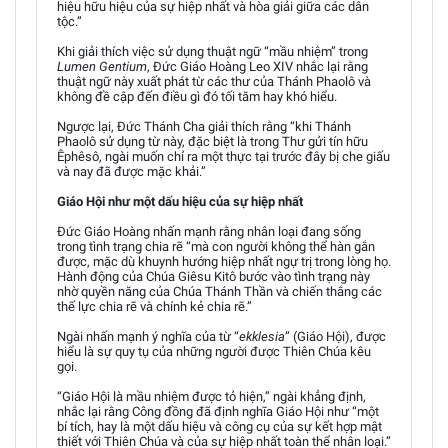
hiệu hữu hiệu của sự hiệp nhất và hòa giải giữa các dân
tộc.”
Khi giải thích việc sử dụng thuật ngữ “mầu nhiệm” trong
Lumen Gentium
, Đức Giáo Hoàng Leo XIV nhắc lại rằng
thuật ngữ này xuất phát từ các thư của Thánh Phaolô và
không đề cập đến điều gì đó tối tăm hay khó hiểu.
Ngược lại, Đức Thánh Cha giải thích rằng “khi Thánh
Phaolô sử dụng từ này, đặc biệt là trong Thư gửi tín hữu
Êphêsô, ngài muốn chỉ ra một thực tại trước đây bị che giấu
và nay đã được mặc khải.”
Giáo Hội như một dấu hiệu của sự hiệp nhất
Đức Giáo Hoàng nhấn mạnh rằng nhân loại đang sống
trong tình trạng chia rẽ “mà con người không thể hàn gắn
được, mặc dù khuynh hướng hiệp nhất ngự trị trong lòng họ.
Hành động của Chúa Giêsu Kitô bước vào tình trạng này
nhờ quyền năng của Chúa Thánh Thần và chiến thắng các
thế lực chia rẽ và chính kẻ chia rẽ.”
Ngài nhấn mạnh ý nghĩa của từ “
ekklesia
” (Giáo Hội), được
hiểu là sự quy tụ của những người được Thiên Chúa kêu
gọi.
“Giáo Hội là mầu nhiệm được tỏ hiện,” ngài khẳng định,
nhắc lại rằng Công đồng đã định nghĩa Giáo Hội như “một
bí tích, hay là một dấu hiệu và công cụ của sự kết hợp mật
thiết với Thiên Chúa và của sự hiệp nhất toàn thể nhân loại.”