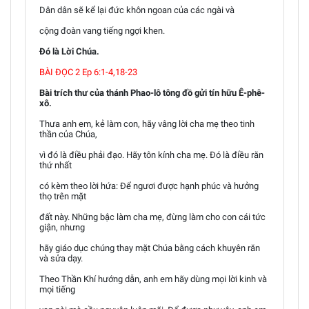
Dân dân sẽ kể lại đức khôn ngoan của các ngài và
cộng đoàn vang tiếng ngợi khen.
Đó là Lời Chúa.
BÀI ĐỌC 2 Ep 6:1-4,18-23
Bài trích thư của thánh Phao-lô tông đồ gửi tín hữu Ê-phê-
xô.
Thưa anh em, kẻ làm con, hãy vâng lời cha mẹ theo tinh
thần của Chúa,
vì đó là điều phải đạo. Hãy tôn kính cha mẹ. Đó là điều răn
thứ nhất
có kèm theo lời hứa: Để ngươi được hạnh phúc và hưởng
thọ trên mặt
đất này. Những bậc làm cha mẹ, đừng làm cho con cái tức
giận, nhưng
hãy giáo dục chúng thay mặt Chúa bằng cách khuyên răn
và sửa dạy.
Theo Thần Khí hướng dẫn, anh em hãy dùng mọi lời kinh và
mọi tiếng