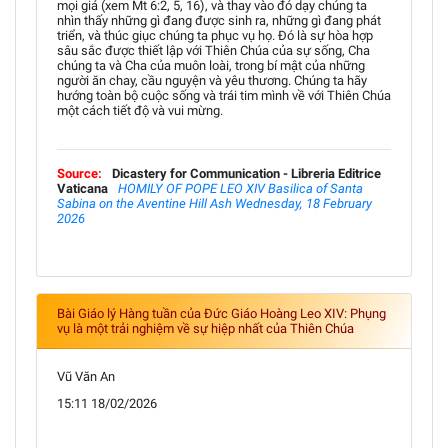
mọi giá (xem Mt 6:2, 5, 16), và thay vào đó dạy chúng ta
nhìn thấy những gì đang được sinh ra, những gì đang phát
triển, và thúc giục chúng ta phục vụ họ. Đó là sự hòa hợp
sâu sắc được thiết lập với Thiên Chúa của sự sống, Cha
chúng ta và Cha của muôn loài, trong bí mật của những
người ăn chay, cầu nguyện và yêu thương. Chúng ta hãy
hướng toàn bộ cuộc sống và trái tim mình về với Thiên Chúa
một cách tiết độ và vui mừng.
Source:
Dicastery for Communication - Libreria Editrice
Vaticana
HOMILY OF POPE LEO XIV Basilica of Santa
Sabina on the Aventine Hill Ash Wednesday, 18 February
2026
Bài Giáo lý Hàng tuần của Đức Giáo Hoàng Leo XIV: Phụng
vụ là một trải nghiệm về sự hiệp nhất của Thiên Chúa
Vũ Văn An
15:11 18/02/2026