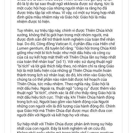
đó là lý do tại sao thuật ngữ ekklesía được sử dụng, tức là
một cuộc hội họp của những người nhận ra rằng họ đã
được triệu tập lại với nhau. Vì vậy, có một sự trùng hợp nhất
định giữa mầu nhiệm này và Giáo hội: Giáo hội là mầu
nhiệm được tỏ hiện.
Tuy nhiên, sự triệu tập này, chính vì được Thiên Chúa khởi
xướng, không thể bị giới hạn trong một nhóm người, mà
được định sẵn để trở thành kinh nghiệm của toàn thể nhân
loại. Do đó, Công đồng Vatican II, ở phần đầu của Hiến chế
Lumen gentium
, đã tuyên bố rằng: “Giáo hội trong Chúa Kitô
giống như một bí tích hoặc như một dấu hiệu và công cụ
của cả sự kết hợp mật thiết với Thiên Chúa lẫn sự hiệp nhất
của toàn thể nhân loại” (số 1). Với việc sử dụng thuật ngữ
“bí tích” và lời giải thích tiếp theo, nó nhằm chỉ ra rằng Giáo
hội là một biểu hiện của những gì Thiên Chúa muốn hoàn
thành trong lịch sử nhân loại; do đó, khi nhìn vào Giáo hội,
chúng ta có thể phần nào nắm bắt được kế hoạch của
Thiên Chúa, tức mầu nhiệm. Theo nghĩa này, Giáo hội là
một dấu hiệu. Ngoài ra, thuật ngữ “công cụ” được thêm vào
thuật ngữ “bí tích”, chính xác là để cho thấy rằng Giáo hội là
một dấu hiệu tích cực. Thật vậy, khi Thiên Chúa hành động
trong lịch sử, Người bao gồm vào hành động của Người
những con người vốn là đối tượng của hành động đó. Chính
qua Giáo Hội mà Thiên Chúa đạt được mục đích đưa con
người đến với Người và kết hợp họ với nhau.
Sự hiệp nhất với Thiên Chúa được phản ảnh trong sự hiệp
nhất của con người. Đây là kinh nghiệm về ơn cứu độ.
Không phải ngẫu nhiên mà trong Hiến chế
Lumen gentium
,