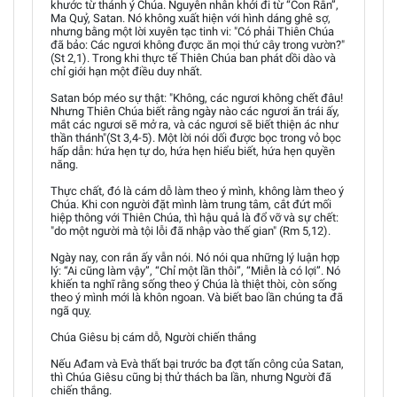
khước từ thánh ý Chúa. Nguyên nhân khởi đi từ “Con Rắn”,
Ma Quỷ, Satan. Nó không xuất hiện với hình dáng ghê sợ,
nhưng bằng một lời xuyên tạc tinh vi: "Có phải Thiên Chúa
đã bảo: Các ngươi không được ăn mọi thứ cây trong vườn?"
(St 2,1). Trong khi thực tế Thiên Chúa ban phát dồi dào và
chỉ giới hạn một điều duy nhất.
Satan bóp méo sự thật: "Không, các ngươi không chết đâu!
Nhưng Thiên Chúa biết rằng ngày nào các ngươi ăn trái ấy,
mắt các ngươi sẽ mở ra, và các ngươi sẽ biết thiện ác như
thần thánh"(St 3,4-5). Một lời nói dối được bọc trong vỏ bọc
hấp dẫn: hứa hẹn tự do, hứa hẹn hiểu biết, hứa hẹn quyền
năng.
Thực chất, đó là cám dỗ làm theo ý mình, không làm theo ý
Chúa. Khi con người đặt mình làm trung tâm, cắt đứt mối
hiệp thông với Thiên Chúa, thì hậu quả là đổ vỡ và sự chết:
"do một người mà tội lỗi đã nhập vào thế gian" (Rm 5,12).
Ngày nay, con rắn ấy vẫn nói. Nó nói qua những lý luận hợp
lý: “Ai cũng làm vậy”, “Chỉ một lần thôi”, “Miễn là có lợi”. Nó
khiến ta nghĩ rằng sống theo ý Chúa là thiệt thòi, còn sống
theo ý mình mới là khôn ngoan. Và biết bao lần chúng ta đã
ngã quỵ.
Chúa Giêsu bị cám dỗ, Người chiến thắng
Nếu Ađam và Evà thất bại trước ba đợt tấn công của Satan,
thì Chúa Giêsu cũng bị thử thách ba lần, nhưng Người đã
chiến thắng.