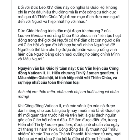
Đối với Đức Leo XIV, điều này có nghĩa là Giáo Hội không
chỉ là một dấu hiệu thụ động mà là một công cụ tích cực
mà qua đó Thiên Chúa “đạt được mục đích đưa con người
đến với Người và hiệp nhất họ với nhau.”
Đức Giáo Hoàng trích dẫn một đoạn từ chương 7 của
Lumen Gentium
nói rằng Chúa Kitô phục sinh “liên tục hoạt
động trong thế giới để Người có thể dẫn dắt con người đến
với Giáo Hội và qua đó kết hợp họ với chính Người và để
Người có thể làm cho họ được dự phần vào sự sống vinh
hiển của Người bằng cách nuôi dưỡng họ bằng chính Mình
và Máu Người.”
Nguyên văn bài Giáo lý tuần này: Các Văn kiện của Công
đồng Vatican II. II. Hiến chương Tín lý
Lumen gentium
. 1.
Mầu nhiệm Giáo hội, bí tích hiệp nhất với Thiên Chúa, và
sự hiệp nhất của toàn thể nhân loại
Anh chị em thân mến, chào anh chị em buổi sáng và chào
mừng!
Khi Công đồng Vatican II, mà các văn kiện của nó được
dành riêng cho các bài giáo lý này, muốn mô tả về Giáo hội,
thì mối quan tâm trước hết và trên hết là giải thích nguồn
gốc của Giáo hội nằm ở đâu. Để làm được điều đó, trong
Hiến chế Tín lý
Lumen gentium
, được phê chuẩn vào ngày
21 tháng 11 năm 1964, Công đồng đã lấy thuật ngữ “mầu
nhiệm” từ các Thư của Thánh Phaolô. Khi chọn từ này, ngài
không có ý nói rằng Giáo hội là điều gì đó mơ hồ hoặc