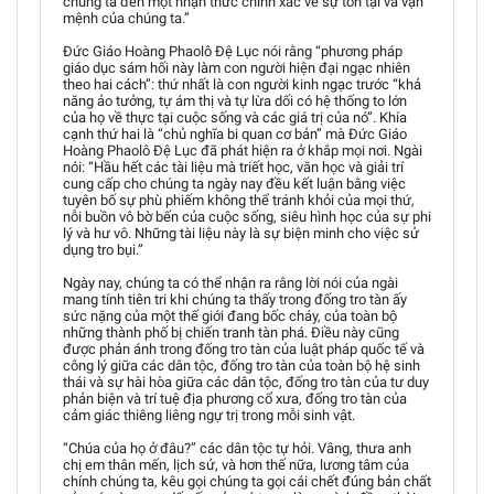
chúng ta đến một nhận thức chính xác về sự tồn tại và vận
mệnh của chúng ta.”
Đức Giáo Hoàng Phaolô Đệ Lục nói rằng “phương pháp
giáo dục sám hối này làm con người hiện đại ngạc nhiên
theo hai cách”: thứ nhất là con người kinh ngạc trước “khả
năng ảo tưởng, tự ám thị và tự lừa dối có hệ thống to lớn
của họ về thực tại cuộc sống và các giá trị của nó”. Khía
cạnh thứ hai là “chủ nghĩa bi quan cơ bản” mà Đức Giáo
Hoàng Phaolô Đệ Lục đã phát hiện ra ở khắp mọi nơi. Ngài
nói: “Hầu hết các tài liệu mà triết học, văn học và giải trí
cung cấp cho chúng ta ngày nay đều kết luận bằng việc
tuyên bố sự phù phiếm không thể tránh khỏi của mọi thứ,
nỗi buồn vô bờ bến của cuộc sống, siêu hình học của sự phi
lý và hư vô. Những tài liệu này là sự biện minh cho việc sử
dụng tro bụi.”
Ngày nay, chúng ta có thể nhận ra rằng lời nói của ngài
mang tính tiên tri khi chúng ta thấy trong đống tro tàn ấy
sức nặng của một thế giới đang bốc cháy, của toàn bộ
những thành phố bị chiến tranh tàn phá. Điều này cũng
được phản ánh trong đống tro tàn của luật pháp quốc tế và
công lý giữa các dân tộc, đống tro tàn của toàn bộ hệ sinh
thái và sự hài hòa giữa các dân tộc, đống tro tàn của tư duy
phản biện và trí tuệ địa phương cổ xưa, đống tro tàn của
cảm giác thiêng liêng ngự trị trong mỗi sinh vật.
“Chúa của họ ở đâu?” các dân tộc tự hỏi. Vâng, thưa anh
chị em thân mến, lịch sử, và hơn thế nữa, lương tâm của
chính chúng ta, kêu gọi chúng ta gọi cái chết đúng bản chất