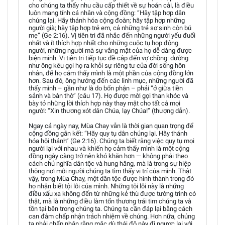
cho chúng ta thấy nhu cầu cấp thiết về sự hoán cải, là điều
luôn mang tính cá nhân và cộng đồng: “Hãy tập hợp dân
chúng lại. Hãy thánh hóa cộng đoàn; hãy tập hợp những
người già; hãy tập hợp trẻ em, cả những trẻ sơ sinh còn bú
mẹ” (Ge 2:16). Vị tiên tri đã nhắc đến những người yếu đuối
nhất và ít thích hợp nhất cho những cuộc tụ họp đông
người, những người mà sự vắng mặt của họ dễ dàng được
biện minh. Vị tiên tri tiếp tục đề cập đến vợ chồng: dường
như ông kêu gọi họ ra khỏi sự riêng tư của đời sống hôn
nhân, để họ cảm thấy mình là một phần của cộng đồng lớn
hơn. Sau đó, ông hướng đến các linh mục, những người đã
thấy mình – gần như là do bổn phận – phải “ở giữa tiền
sảnh và bàn thờ” (câu 17). Họ được mời gọi than khóc và
bày tỏ những lời thích hợp này thay mặt cho tất cả mọi
người: “Xin thương xót dân Chúa, lạy Chúa!” (thượng dẫn).
Ngay cả ngày nay, Mùa Chay vẫn là thời gian quan trọng để
cộng đồng gắn kết: “Hãy quy tụ dân chúng lại. Hãy thánh
hóa hội thánh” (Ge 2:16). Chúng ta biết rằng việc quy tụ mọi
người lại với nhau và khiến họ cảm thấy mình là một cộng
đồng ngày càng trở nên khó khăn hơn — không phải theo
cách chủ nghĩa dân tộc và hung hăng, mà là trong sự hiệp
thông nơi mỗi người chúng ta tìm thấy vị trí của mình. Thật
vậy, trong Mùa Chay, một dân tộc được hình thành trong đó
họ nhận biết tội lỗi của mình. Những tội lỗi này là những
điều xấu xa không đến từ những kẻ thù được tường trình có
thật, mà là những điều làm tổn thương trái tim chúng ta và
tồn tại bên trong chúng ta. Chúng ta cần đáp lại bằng cách
can đảm chấp nhận trách nhiệm về chúng. Hơn nữa, chúng
ta phải chấp nhận rằng mặc dù thái độ này đi ngược lại với