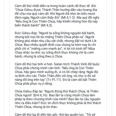
Cám dỗ thứ nhất diễn ra trong hoàn cảnh rất thực tế: đói.
"Chúa Giêsu được Thánh Thần hướng dẫn vào hoang địa
để chịu ma quỷ cám dỗ. Khi Người đã nhịn ăn bốn mươi
đêm ngày, Người cảm thấy đói" (Mt 4,1-2). Ma quỷ đề nghị:
"Nếu ông là Con Thiên Chúa, hãy khiến những hòn đá này
biến thành bánh!" (Mt 4,3).
Đức Giêsu đáp: "Người ta sống không nguyên bởi bánh,
nhưng bởi mọi lời do miệng Thiên Chúa phán ra". Người
không phủ nhận nhu cầu vật chất, nhưng đặt nó dưới Lời
Chúa. Bao nhiêu quyết định của chúng ta hôm nay bị chi
phối chỉ vì “miếng cơm manh áo”, vì lợi ích kinh tế? Mùa
Chay nhắc ta nhớ: sự sống đích thực không chỉ là cơm
bánh, nhưng là sống theo ý Chúa.
Cám dỗ thứ hai tinh vi hơn. Satan trích Thánh Vịnh để buộc
Chúa phải chứng minh căn tính: "Nếu ông là Con Thiên
Chúa, hãy gieo mình xuống đi, vì có lời chép rằng: Ngài đã
ra lệnh cho các Thiên Thần đến với ông, và chư vị đó sẽ
nâng đỡ ông trên tay" (Tv 91,11). Đó là cám dỗ bắt Thiên
Chúa phải phục vụ ý riêng.
Chúa Giêsu đáp lại: "Ngươi đừng thử thách Chúa, là Thiên
Chúa ngươi" (Đnl 6,16). Bao lần ta cũng muốn Chúa làm
phép lạ theo chương trình của mình? Bao lần ta cầu nguyện
như ra điều kiện? Đức tin đích thực không phải là thử thách
Thiên Chúa, nhưng là tín thác.
Cám dỗ thứ ba đi đến tận gốc: thờ lạy quyền lực. "Tôi sẽ