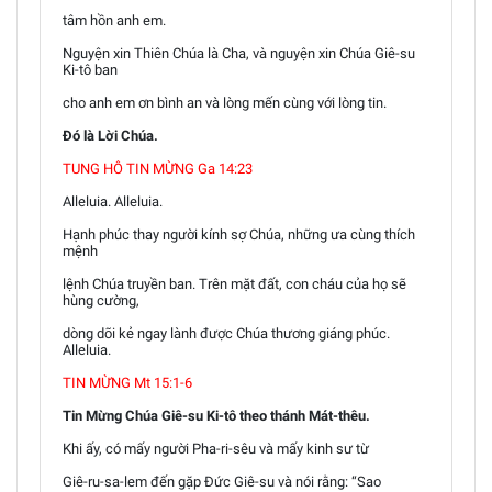
tâm hồn anh em.
Nguyện xin Thiên Chúa là Cha, và nguyện xin Chúa Giê-su
Ki-tô ban
cho anh em ơn bình an và lòng mến cùng với lòng tin.
Đó là Lời Chúa.
TUNG HÔ TIN MỪNG Ga 14:23
Alleluia. Alleluia.
Hạnh phúc thay người kính sợ Chúa, những ưa cùng thích
mệnh
lệnh Chúa truyền ban. Trên mặt đất, con cháu của họ sẽ
hùng cường,
dòng dõi kẻ ngay lành được Chúa thương giáng phúc.
Alleluia.
TIN MỪNG Mt 15:1-6
Tin Mừng Chúa Giê-su Ki-tô theo thánh Mát-thêu.
Khi ấy, có mấy người Pha-ri-sêu và mấy kinh sư từ
Giê-ru-sa-lem đến gặp Đức Giê-su và nói rằng: “Sao