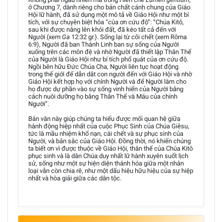
ở Chương 7, dành riêng cho bản chất cánh chung của Giáo
Hội lữ hành, đã sử dụng một mô tả về Giáo Hội như một bí
tích, với sự chuyên biệt hóa “của ơn cứu độ”: “Chúa Kitô,
sau khi được nâng lên khỏi đất, đã kéo tất cả đến với
Người (xem
Ga
12:32 gr.). Sống lại từ cõi chết (xem Rôma
6:9), Người đã ban Thánh Linh ban sự sống của Người
xuống trên các môn đệ và nhờ Người đã thiết lập Thân Thể
của Người là Giáo Hội như bí tích phổ quát của ơn cứu độ.
Ngồi bên hữu Đức Chúa Cha, Người liên tục hoạt động
trong thế giới để dẫn dắt con người đến với Giáo Hội và nhờ
Giáo Hội kết hợp họ với chính Người và để Người làm cho
họ được dự phần vào sự sống vinh hiển của Người bằng
cách nuôi dưỡng họ bằng Thân Thể và Máu của chính
Người”.
Bản văn này giúp chúng ta hiểu được mối quan hệ giữa
hành động hiệp nhất của cuộc Phục Sinh của Chúa Giêsu,
tức là mầu nhiệm khổ nạn, cái chết và sự phục sinh của
Người, và bản sắc của Giáo Hội. Đồng thời, nó khiến chúng
ta biết ơn vì được thuộc về Giáo Hội, thân thể của Chúa Kitô
phục sinh và là dân Chúa duy nhất lữ hành xuyên suốt lịch
sử, sống như một sự hiện diện thánh hóa giữa một nhân
loại vẫn còn chia rẽ, như một dấu hiệu hữu hiệu của sự hiệp
nhất và hòa giải giữa các dân tộc.