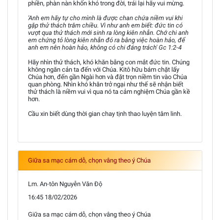
phiền, phàn nàn khốn khó trong đời, trái lại hãy vui mừng.
'Anh em hãy tự cho mình là được chan chứa niềm vui khi
gặp thử thách trăm chiều. Vì như anh em biết: đức tin có
vượt qua thử thách mới sinh ra lòng kiên nhẫn. Chớ chi anh
em chứng tỏ lòng kiên nhẫn đó ra bằng việc hoàn hảo, để
anh em nên hoàn hảo, không có chi đáng trách' Gc 1:2-4
Hãy nhìn thử thách, khó khăn bằng con mắt đức tin. Chúng
không ngăn cản ta đến với Chúa. Kitô hữu bám chặt lấy
Chúa hơn, đến gần Ngài hơn và đặt trọn niềm tin vào Chúa
quan phòng. Nhìn khó khăn trở ngại như thế sẽ nhận biết
thử thách là niềm vui vì qua nó ta cảm nghiệm Chúa gần kề
hơn.
Cầu xin biết dùng thời gian chay tịnh thao luyện tâm linh.
Giữa sa mạc cám dỗ, chọn vâng theo ý Chúa
Lm. An-tôn Nguyễn Văn Độ
16:45 18/02/2026
Giữa sa mạc cám dỗ, chọn vâng theo ý Chúa