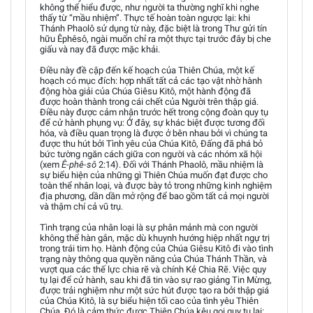
không thể hiểu được, như người ta thường nghĩ khi nghe
thấy từ “mầu nhiệm”. Thực tế hoàn toàn ngược lại: khi
Thánh Phaolô sử dụng từ này, đặc biệt là trong Thư gửi tín
hữu Êphêsô, ngài muốn chỉ ra một thực tại trước đây bị che
giấu và nay đã được mặc khải.
Điều này đề cập đến kế hoạch của Thiên Chúa, một kế
hoạch có mục đích: hợp nhất tất cả các tạo vật nhờ hành
động hòa giải của Chúa Giêsu Kitô, một hành động đã
được hoàn thành trong cái chết của Người trên thập giá.
Điều này được cảm nhận trước hết trong cộng đoàn quy tụ
để cử hành phụng vụ: Ở đây, sự khác biệt được tương đối
hóa, và điều quan trọng là được ở bên nhau bởi vì chúng ta
được thu hút bởi Tình yêu của Chúa Kitô, Đấng đã phá bỏ
bức tường ngăn cách giữa con người và các nhóm xã hội
(xem
Ê-phê-sô
2:14). Đối với Thánh Phaolô, mầu nhiệm là
sự biểu hiện của những gì Thiên Chúa muốn đạt được cho
toàn thể nhân loại, và được bày tỏ trong những kinh nghiệm
địa phương, dần dần mở rộng để bao gồm tất cả mọi người
và thậm chí cả vũ trụ.
Tình trạng của nhân loại là sự phân mảnh mà con người
không thể hàn gắn, mặc dù khuynh hướng hiệp nhất ngự trị
trong trái tim họ. Hành động của Chúa Giêsu Kitô đi vào tình
trạng này thông qua quyền năng của Chúa Thánh Thần, và
vượt qua các thế lực chia rẽ và chính Kẻ Chia Rẽ. Việc quy
tụ lại để cử hành, sau khi đã tin vào sự rao giảng Tin Mừng,
được trải nghiệm như một sức hút được tạo ra bởi thập giá
của Chúa Kitô, là sự biểu hiện tối cao của tình yêu Thiên
Chúa. Đó là cảm thức được Thiên Chúa kêu gọi quy tụ lại: