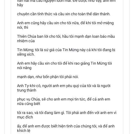
van nài mà cầu nguyện luôn mãi. Để được như vậy, anh em
hãy
chuyên cần tỉnh thức và cầu xin cho toàn thể dân thánh.
Anh em cũng hãy cầu xin cho tôi nữa, để khi tôi mở miệng
nói, thì
Thiên Chúa ban lời cho tôi, hầu tôi mạnh dạn loan báo mầu
nhiệm của
Tin Mừng; tôi là sứ giả của Tin Mừng này cả khi tôi đang bị
xiềng xích.
Anh em hãy cầu xin cho tôi để khi rao giảng Tin Mừng tôi
nói năng
mạnh dạn, như bổn phận tôi phải nói.
Anh Ty-khi-cô, người anh em yêu quý của tôi và là người
trung thành
phục vụ Chúa, sẽ cho anh em mọi tin tức, để cả anh em
nữa cũng biết
tôi ra sao, và tôi đang làm gì. Tôi phái anh đến với anh em vì
mục đích
ấy, để anh em được biết hiện tình của chúng tôi, và để anh
khích lệ