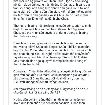
biết mối liên hệ giữa ta với Thiên Chúa. Học biết đời sống
nội tâm được ánh sáng thần thiêng Chúa hay ánh sáng gian
trần soi sáng. Ánh sáng Kitô dẫn ta đến gần Đức Kitô; ánh
sáng gian trần dẫn ta đến trần gian. Kiểm điểm mối quan hệ
nội tâm dẫn ta đến gần hay xa lìa Chúa. Từ đó biết rõ tấm
lòng, tình yêu, lòng mến ta dành cho Chúa.
Thứ hai, ánh sáng nội tâm lộ ra nơi cuộc sống, cách ta sinh
hoạt đối xử với Chúa và tha nhân. Khiêm nhường, mến
Chúa, yêu tha nhân xác quyết ta đi đúng đường ánh sáng
thần linh soi sáng.
Dấu chỉ ánh sáng gian trần soi sáng là tin vào thế lực xã
hội. Miệng nói về Chúa, cõi lòng xa Chúa. Thế lực gian trần
hay đổi chủ. Chúng đeo chủ nào chiều hơn. Có mới nới cũ là
bản chất chúng. Giầu đi, nghèo đến; quyền thế chuyền hết
tay này sang tay khác. Gian truân ập đến, sự khó lộ diện.
May mắn thì tỉnh ngộ, quay về đường lành; còn không thì
than thân, trách phận.
Đừng trách Chúa, thánh Giacôbê quả quyết cõi lòng ước ao
gian trần dẫn đến vực thẳm. Chúa không bao giờ làm điều
xấu cho người Chúa thương, bởi Ngài tốt lành, trọn hảo.
Điều xấu không thể đến từ Đấng trọn lành.
Nơi Người không hề có sự thay đổi, cũng không hề có sự
chuyển vần khi tối, khi sáng Gc 1:17
Hướng dẫn bởi ánh sáng thần linh thì gian nan giúp rèn
luyện đức kiên nhẫn, trở nên hoàn hảo hơn. Tránh than