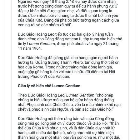
Ngài nói vào ngày 18 tháng 2: “Điều này được cảm nhận
trước hết trong cộng đoàn quy tụ để cử hành phụng vụ: Ở
đó, sự khác biệt được giảm nhẹ, và điều quan trọng là
được ở bên nhau bởi vì chúng ta được thu hút bởi tình yêu
của Chúa Kitô, Đấng đã phá bỏ bức tường ngăn cách giữa
con người và các nhóm xã hội”.
Đức Giáo Hoàng Leo tiếp tục các bài giáo lý hàng tuần
dành riêng cho Công đồng Vatican II, tập trung vào hiến chế
tín lý
Lumen Gentium
, được phê chuẩn vào ngày 21 tháng
11 năm 1964.
Đức Giáo Hoàng đã giảng giải cho hàng ngàn người hành
hương tại Quảng trường Thánh Phêrô, tận dụng thời tiết ôn
hòa của Rome. Trong những tháng mùa đông lạnh giá,
cuộc gặp gỡ hàng tuần với các tín hữu đã diễn ra tại Hội
trường Phaolô VI của Vatican.
Giáo lý về hiến chế Lumen Gentium
Theo Đức Giáo Hoàng Leo,
Lumen Gentium
“cho phép
chúng ta hiểu được mối quan hệ giữa hành động thống
nhất Phục sinh của Chúa Giêsu, vốn là mầu nhiệm khổ nạn,
chết và phục sinh của Người, và bản sắc của Giáo hội.”
Đức Giáo Hoàng nói thêm rằng bản văn của Công đồng
cũng mời gọi lòng biết ơn vì được thuộc về Giáo Hội, “thân
thể của Chúa Kitô phục sinh, và là dân Chúa duy nhất lữ
hành suốt chiều dài lịch sử, sống như một sự hiện diện
thánh hóa giữa một nhân loại vẫn còn chia rẽ, như một dấu