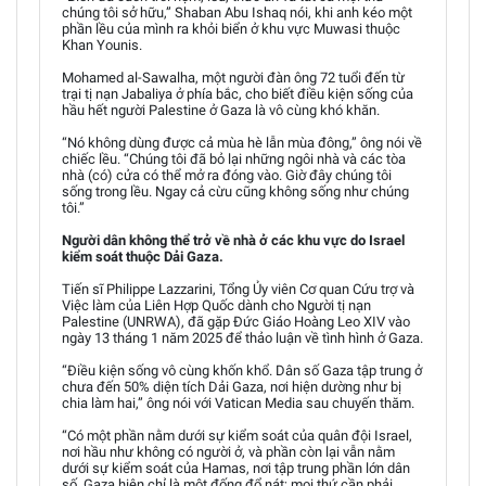
chúng tôi sở hữu,” Shaban Abu Ishaq nói, khi anh kéo một
phần lều của mình ra khỏi biển ở khu vực Muwasi thuộc
Khan Younis.
Mohamed al-Sawalha, một người đàn ông 72 tuổi đến từ
trại tị nạn Jabaliya ở phía bắc, cho biết điều kiện sống của
hầu hết người Palestine ở Gaza là vô cùng khó khăn.
“Nó không dùng được cả mùa hè lẫn mùa đông,” ông nói về
chiếc lều. “Chúng tôi đã bỏ lại những ngôi nhà và các tòa
nhà (có) cửa có thể mở ra đóng vào. Giờ đây chúng tôi
sống trong lều. Ngay cả cừu cũng không sống như chúng
tôi.”
Người dân không thể trở về nhà ở các khu vực do Israel
kiểm soát thuộc Dải Gaza.
Tiến sĩ Philippe Lazzarini, Tổng Ủy viên Cơ quan Cứu trợ và
Việc làm của Liên Hợp Quốc dành cho Người tị nạn
Palestine (UNRWA), đã gặp Đức Giáo Hoàng Leo XIV vào
ngày 13 tháng 1 năm 2025 để thảo luận về tình hình ở Gaza.
“Điều kiện sống vô cùng khốn khổ. Dân số Gaza tập trung ở
chưa đến 50% diện tích Dải Gaza, nơi hiện dường như bị
chia làm hai,” ông nói với Vatican Media sau chuyến thăm.
“Có một phần nằm dưới sự kiểm soát của quân đội Israel,
nơi hầu như không có người ở, và phần còn lại vẫn nằm
dưới sự kiểm soát của Hamas, nơi tập trung phần lớn dân
số. Gaza hiện chỉ là một đống đổ nát; mọi thứ cần phải