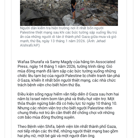
Người dân kiểm tra hiện trường nơi ít nhất bốn người
Palestine thiệt mạng sau khi các bức tường sập xuống lều trú
ẩn của những người di tản ở thành phố Gaza giữa mưa và gió
mạnh, thứ Ba, ngày 13 tháng 1 năm 2026. (Ảnh: Jehad
Alshrafi/AP.)
Wafaa Shurafa và Samy Magdy của hãng tin Associated
Press, ngày 14 tháng 1 năm 2026, tường trình rằng: Gió
mùa đông mạnh đã làm sập các bức tường xuống những
chiếc lều tạm bợ của người Palestine bị chiến tranh tàn phá
ở Gaza, khiến ít nhất bốn người thiệt mạng, các nhà chức
trách bệnh viện cho biết hôm thứ Ba.
Điều kiện sống nguy hiểm vẫn tiếp diễn ở Gaza sau hơn hai
năm bị Israel ném bom tàn phá và thiếu hụt viện trợ. Một
thỏa thuận ngừng bắn đã có hiệu lực từ ngày 10 tháng 10.
Nhưng các nhóm viện trợ cho biết người Palestine nhìn
chung thiếu nơi trú ẩn cần thiết để chống chọi với những
cơn bão mùa đông thường xuyên.
Theo Bệnh viện Shifa, bệnh viện lớn nhất thành phố Gaza,
nơi tiếp nhận các thi thể, những người thiệt mạng bao gồm
hai phụ nữ, một bé gái và một người đàn ông.