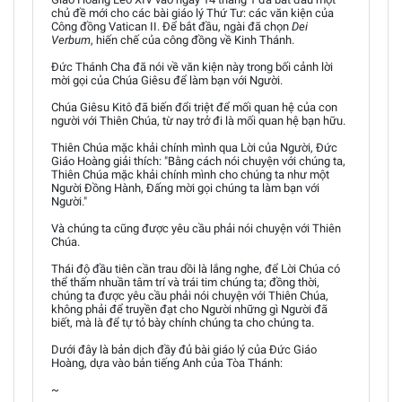
chủ đề mới cho các bài giáo lý Thứ Tư: các văn kiện của
Công đồng Vatican II. Để bắt đầu, ngài đã chọn
Dei
Verbum
, hiến chế của công đồng về Kinh Thánh.
Đức Thánh Cha đã nói về văn kiện này trong bối cảnh lời
mời gọi của Chúa Giêsu để làm bạn với Người.
Chúa Giêsu Kitô đã biến đổi triệt để mối quan hệ của con
người với Thiên Chúa, từ nay trở đi là mối quan hệ bạn hữu.
Thiên Chúa mặc khải chính mình qua Lời của Người, Đức
Giáo Hoàng giải thích: "Bằng cách nói chuyện với chúng ta,
Thiên Chúa mặc khải chính mình cho chúng ta như một
Người Đồng Hành, Đấng mời gọi chúng ta làm bạn với
Người."
Và chúng ta cũng được yêu cầu phải nói chuyện với Thiên
Chúa.
Thái độ đầu tiên cần trau dồi là lắng nghe, để Lời Chúa có
thể thấm nhuần tâm trí và trái tim chúng ta; đồng thời,
chúng ta được yêu cầu phải nói chuyện với Thiên Chúa,
không phải để truyền đạt cho Người những gì Người đã
biết, mà là để tự tỏ bày chính chúng ta cho chúng ta.
Dưới đây là bản dịch đầy đủ bài giáo lý của Đức Giáo
Hoàng, dựa vào bản tiếng Anh của Tòa Thánh:
~