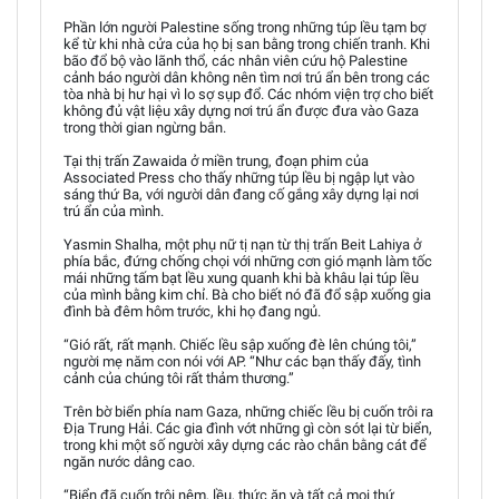
Phần lớn người Palestine sống trong những túp lều tạm bợ
kể từ khi nhà cửa của họ bị san bằng trong chiến tranh. Khi
bão đổ bộ vào lãnh thổ, các nhân viên cứu hộ Palestine
cảnh báo người dân không nên tìm nơi trú ẩn bên trong các
tòa nhà bị hư hại vì lo sợ sụp đổ. Các nhóm viện trợ cho biết
không đủ vật liệu xây dựng nơi trú ẩn được đưa vào Gaza
trong thời gian ngừng bắn.
Tại thị trấn Zawaida ở miền trung, đoạn phim của
Associated Press cho thấy những túp lều bị ngập lụt vào
sáng thứ Ba, với người dân đang cố gắng xây dựng lại nơi
trú ẩn của mình.
Yasmin Shalha, một phụ nữ tị nạn từ thị trấn Beit Lahiya ở
phía bắc, đứng chống chọi với những cơn gió mạnh làm tốc
mái những tấm bạt lều xung quanh khi bà khâu lại túp lều
của mình bằng kim chỉ. Bà cho biết nó đã đổ sập xuống gia
đình bà đêm hôm trước, khi họ đang ngủ.
“Gió rất, rất mạnh. Chiếc lều sập xuống đè lên chúng tôi,”
người mẹ năm con nói với AP. “Như các bạn thấy đấy, tình
cảnh của chúng tôi rất thảm thương.”
Trên bờ biển phía nam Gaza, những chiếc lều bị cuốn trôi ra
Địa Trung Hải. Các gia đình vớt những gì còn sót lại từ biển,
trong khi một số người xây dựng các rào chắn bằng cát để
ngăn nước dâng cao.
“Biển đã cuốn trôi nệm, lều, thức ăn và tất cả mọi thứ