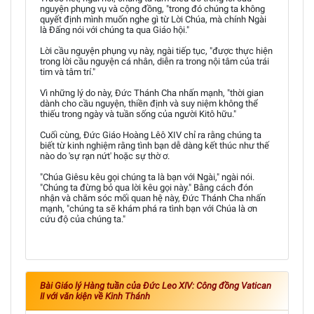
nguyện phụng vụ và cộng đồng, "trong đó chúng ta không
quyết định mình muốn nghe gì từ Lời Chúa, mà chính Ngài
là Đấng nói với chúng ta qua Giáo hội."
Lời cầu nguyện phụng vụ này, ngài tiếp tục, "được thực hiện
trong lời cầu nguyện cá nhân, diễn ra trong nội tâm của trái
tim và tâm trí."
Vì những lý do này, Đức Thánh Cha nhấn mạnh, "thời gian
dành cho cầu nguyện, thiền định và suy niệm không thể
thiếu trong ngày và tuần sống của người Kitô hữu."
Cuối cùng, Đức Giáo Hoàng Lêô XIV chỉ ra rằng chúng ta
biết từ kinh nghiệm rằng tình bạn dễ dàng kết thúc như thế
nào do 'sự rạn nứt' hoặc sự thờ ơ.
"Chúa Giêsu kêu gọi chúng ta là bạn với Ngài," ngài nói.
"Chúng ta đừng bỏ qua lời kêu gọi này." Bằng cách đón
nhận và chăm sóc mối quan hệ này, Đức Thánh Cha nhấn
mạnh, "chúng ta sẽ khám phá ra tình bạn với Chúa là ơn
cứu độ của chúng ta."
Bài Giáo lý Hàng tuần của Đức Leo XIV: Công đồng Vatican
II với văn kiện về Kinh Thánh