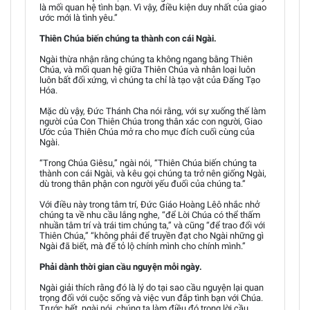
là mối quan hệ tình bạn. Vì vậy, điều kiện duy nhất của giao
ước mới là tình yêu.”
Thiên Chúa biến chúng ta thành con cái Ngài.
Ngài thừa nhận rằng chúng ta không ngang bằng Thiên
Chúa, và mối quan hệ giữa Thiên Chúa và nhân loại luôn
luôn bất đối xứng, vì chúng ta chỉ là tạo vật của Đấng Tạo
Hóa.
Mặc dù vậy, Đức Thánh Cha nói rằng, với sự xuống thế làm
người của Con Thiên Chúa trong thân xác con người, Giao
Ước của Thiên Chúa mở ra cho mục đích cuối cùng của
Ngài.
“Trong Chúa Giêsu,” ngài nói, “Thiên Chúa biến chúng ta
thành con cái Ngài, và kêu gọi chúng ta trở nên giống Ngài,
dù trong thân phận con người yếu đuối của chúng ta.”
Với điều này trong tâm trí, Đức Giáo Hoàng Lêô nhắc nhở
chúng ta về nhu cầu lắng nghe, “để Lời Chúa có thể thấm
nhuần tâm trí và trái tim chúng ta,” và cũng “để trao đổi với
Thiên Chúa,” “không phải để truyền đạt cho Ngài những gì
Ngài đã biết, mà để tỏ lộ chính mình cho chính mình.”
Phải dành thời gian cầu nguyện mỗi ngày.
Ngài giải thích rằng đó là lý do tại sao cầu nguyện lại quan
trọng đối với cuộc sống và việc vun đắp tình bạn với Chúa.
Trước hết, ngài nói, chúng ta làm điều đó trong lời cầu