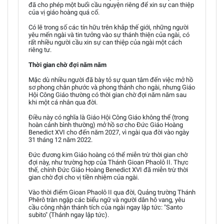
đã cho phép một buổi cầu nguyện riêng để xin sự can thiệp
của vị giáo hoàng quá cố.
Có lẽ trong số các tín hữu trên khắp thế giới, những người
yêu mến ngài và tin tưởng vào sự thánh thiện của ngài, có
rất nhiều người cầu xin sự can thiệp của ngài một cách
riêng tư.
Thời gian chờ đợi năm năm
Mặc dù nhiều người đã bày tỏ sự quan tâm đến việc mở hồ
sơ phong chân phước và phong thánh cho ngài, nhưng Giáo
Hội Công Giáo thường có thời gian chờ đợi năm năm sau
khi một cá nhân qua đời.
Điều này có nghĩa là Giáo Hội Công Giáo không thể (trong
hoàn cảnh bình thường) mở hồ sơ cho Đức Giáo Hoàng
Benedict XVI cho đến năm 2027, vì ngài qua đời vào ngày
31 tháng 12 năm 2022.
Đức đương kim Giáo hoàng có thể miễn trừ thời gian chờ
đợi này, như trường hợp của Thánh Gioan Phaolô II. Thực
thế, chính Đức Giáo Hoàng Benedict XVI đã miễn trừ thời
gian chờ đợi cho vị tiền nhiệm của ngài.
Vào thời điểm Gioan Phaolô II qua đời, Quảng trường Thánh
Phêrô tràn ngập các biểu ngữ và người dân hô vang, yêu
cầu công nhận thánh tích của ngài ngay lập tức: "Santo
subito" (Thánh ngay lập tức).