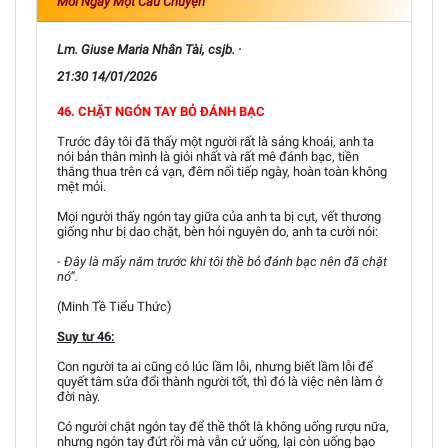
Mỗi Ngày Một Câu Chuyện
Lm. Giuse Maria Nhân Tài, csjb. ·
21:30 14/01/2026
46. CHẶT NGÓN TAY BỎ ĐÁNH BẠC
Trước đây tôi đã thấy một người rất là sảng khoái, anh ta
nói bản thân mình là giỏi nhất và rất mê đánh bạc, tiền
thắng thua trên cả vạn, đêm nối tiếp ngày, hoàn toàn không
mệt mỏi.
Mọi người thấy ngón tay giữa của anh ta bị cụt, vết thương
giống như bị dao chặt, bèn hỏi nguyên do, anh ta cười nói:
- Đây là mấy năm trước khi tôi thề bỏ đánh bạc nên đã chặt
nó”.
(Minh Tề Tiểu Thức)
Suy tư 46:
Con người ta ai cũng có lúc lầm lỗi, nhưng biết lầm lỗi để
quyết tâm sửa đổi thành người tốt, thì đó là việc nên làm ở
đời này.
Có người chặt ngón tay để thề thốt là không uống rượu nữa,
nhưng ngón tay đứt rồi mà vẫn cứ uống, lại còn uống bạo