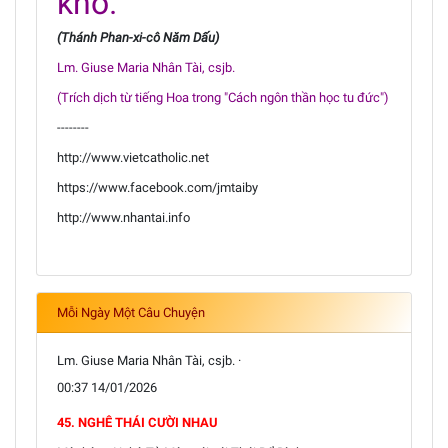
khổ.
(Thánh Phan-xi-cô Năm Dấu)
Lm. Giuse Maria Nhân Tài, csjb.
(Trích dịch từ tiếng Hoa trong "Cách ngôn thần học tu đức")
--------
http://www.vietcatholic.net
https://www.facebook.com/jmtaiby
http://www.nhantai.info
Mỗi Ngày Một Câu Chuyện
Lm. Giuse Maria Nhân Tài, csjb. ·
00:37 14/01/2026
45. NGHÊ THÁI CƯỜI NHAU