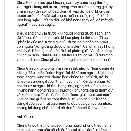
Chúa Giêsu bước qua khoảng cách ấy bằng lòng thương
xót. Ngài không nói từ xa, không lệnh từ trên, nhưng giơ tay
chạm vào - đi vào nơi đau đớn - đi vào đúng nơi không ai
muốn bước tới. “Một cái chạm, một nụ cười, một lời tử tế,
một lắng nghe… tất cả đều có khả năng thay đổi cả một đời
người!” - Leo Buscaglia.
Điều đáng chú ý là trước khi người phong được sạch, anh
đã “được đón nhận”; trước khi có phép lạ thể xác, đã có
“phép lạ của mối tương quan” - được nhìn nhận như một
con người “xứng đáng được chạm đến”. Cái chạm ấy không
chỉ lấy đi bệnh tật, mà còn “trả lại phẩm giá”. Vì thế, không
chỉ chữa lành, Chúa Giêsu “tái lập sự thuộc về”. Ở đây, tình
yêu của Thiên Chúa phát ra những tín hiệu ‘hơn cả lời nói’.
Chúa Giêsu không phủ nhận bệnh tật, nhưng Ngài không để
nỗi sợ điều khiển “cách Ngài đối diện” con người. Ngài cho
thấy lòng thương xót không làm chúng ta “bẩn” đi, trái lại,
làm cho sự sống được “thanh sạch lại”. Khi dám chạm tới
nỗi đau của người khác - bằng lắng nghe, với kiên nhẫn và
những hành động rất bình thường - chúng ta đang tham dự
vào cách thức Thiên Chúa hành động: giải thoát con người
khỏi những gì làm họ cảm thấy ô uế, khó gần, và không
đáng được yêu. “Tất cả chúng ta đều quá gắn bó với nhau,
nhưng lại đang chết dần vì cô đơn!” - Albert Schweitzer.
Anh Chị em,
Chúng ta có thể không gặp những người phong theo nghĩa
sinh học, nhưng gặp rất nhiều “người bị xa lánh”: những ai