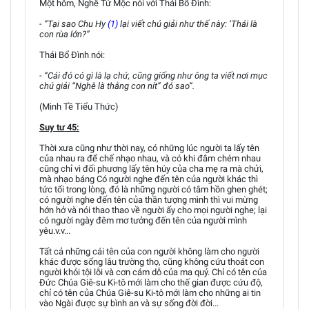
Một hôm, Nghê Tử Mộc nói với Thái Bổ Đình:
- “Tại sao Chu Hy
(1)
lại viết chú giải như thế này: ‘Thái là
con rùa lớn?”
Thái Bổ Đình nói:
- “Cái đó có gì là lạ chứ, cũng giống như ông ta viết nơi mục
chú giải “Nghê là thằng con nít” đó sao”.
(Minh Tề Tiểu Thức)
Suy tư 45:
Thời xưa cũng như thời nay, có những lúc người ta lấy tên
của nhau ra để chế nhạo nhau, và có khi đâm chém nhau
cũng chỉ vì đối phương lấy tên húy của cha mẹ ra mà chửi,
mà nhạo báng Có người nghe đến tên của người khác thì
tức tối trong lòng, đó là những người có tâm hồn ghen ghét;
có người nghe đến tên của thần tượng mình thì vui mừng
hớn hở và nói thao thao về người ấy cho mọi người nghe; lại
có người ngày đêm mơ tưởng đến tên của người mình
yêu.v.v...
Tất cả những cái tên của con người không làm cho người
khác được sống lâu trường thọ, cũng không cứu thoát con
người khỏi tội lỗi và cơn cám dỗ của ma quỷ. Chỉ có tên của
Đức Chúa Giê-su Ki-tô mới làm cho thế gian được cứu độ,
chỉ có tên của Chúa Giê-su Ki-tô mới làm cho những ai tin
vào Ngài được sự bình an và sự sống đời đời...