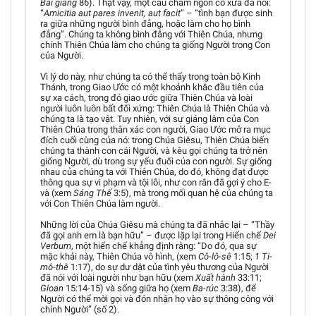
Bài giảng
86). Thật vậy, một câu châm ngôn cổ xưa đã nói:
“
Amicitia aut pares invenit, aut facit
” – “tình bạn được sinh
ra giữa những người bình đẳng, hoặc làm cho họ bình
đẳng”. Chúng ta không bình đẳng với Thiên Chúa, nhưng
chính Thiên Chúa làm cho chúng ta giống Người trong Con
của Người.
Vì lý do này, như chúng ta có thể thấy trong toàn bộ Kinh
Thánh, trong Giao Ước có một khoảnh khắc đầu tiên của
sự xa cách, trong đó giao ước giữa Thiên Chúa và loài
người luôn luôn bất đối xứng: Thiên Chúa là Thiên Chúa và
chúng ta là tạo vật. Tuy nhiên, với sự giáng lâm của Con
Thiên Chúa trong thân xác con người, Giao Ước mở ra mục
đích cuối cùng của nó: trong Chúa Giêsu, Thiên Chúa biến
chúng ta thành con cái Người, và kêu gọi chúng ta trở nên
giống Người, dù trong sự yếu đuối của con người. Sự giống
nhau của chúng ta với Thiên Chúa, do đó, không đạt được
thông qua sự vi phạm và tội lỗi, như con rắn đã gợi ý cho E-
và (xem
Sáng Thế
3:5), mà trong mối quan hệ của chúng ta
với Con Thiên Chúa làm người.
Những lời của Chúa Giêsu mà chúng ta đã nhắc lại – “Thầy
đã gọi anh em là bạn hữu” – được lặp lại trong Hiến chế
Dei
Verbum
, một hiến chế khẳng định rằng: “Do đó, qua sự
mặc khải này, Thiên Chúa vô hình, (xem
Cô-lô-sê
1:15;
1 Ti-
mô-thê
1:17), do sự dư dật của tình yêu thương của Người
đã nói với loài người như bạn hữu (xem
Xuất hành
33:11;
Gioan
15:14-15) và sống giữa họ (xem
Ba-rúc
3:38), để
Người có thể mời gọi và đón nhận họ vào sự thông công với
chính Người” (số 2).