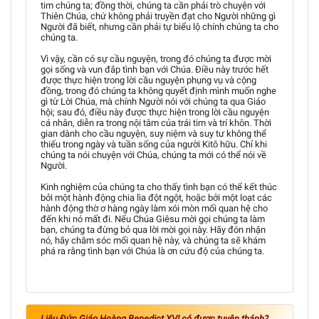
tim chúng ta; đồng thời, chúng ta cần phải trò chuyện với
Thiên Chúa, chứ không phải truyền đạt cho Người những gì
Người đã biết, nhưng cần phải tự biểu lộ chính chúng ta cho
chúng ta.
Vì vậy, cần có sự cầu nguyện, trong đó chúng ta được mời
gọi sống và vun đắp tình bạn với Chúa. Điều này trước hết
được thực hiện trong lời cầu nguyện phụng vụ và cộng
đồng, trong đó chúng ta không quyết định mình muốn nghe
gì từ Lời Chúa, mà chính Người nói với chúng ta qua Giáo
hội; sau đó, điều này được thực hiện trong lời cầu nguyện
cá nhân, diễn ra trong nội tâm của trái tim và trí khôn. Thời
gian dành cho cầu nguyện, suy niệm và suy tư không thể
thiếu trong ngày và tuần sống của người Kitô hữu. Chỉ khi
chúng ta nói chuyện với Chúa, chúng ta mới có thể nói về
Người.
Kinh nghiệm của chúng ta cho thấy tình bạn có thể kết thúc
bởi một hành động chia lìa đột ngột, hoặc bởi một loạt các
hành động thờ ơ hàng ngày làm xói mòn mối quan hệ cho
đến khi nó mất đi. Nếu Chúa Giêsu mời gọi chúng ta làm
bạn, chúng ta đừng bỏ qua lời mời gọi này. Hãy đón nhận
nó, hãy chăm sóc mối quan hệ này, và chúng ta sẽ khám
phá ra rằng tình bạn với Chúa là ơn cứu độ của chúng ta.
Liệu Đức Giáo Hoàng Benedict XVI có được tuyên thánh?