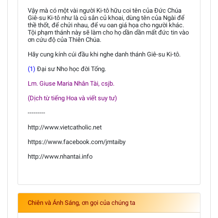
Vậy mà có một vài người Ki-tô hữu coi tên của Đức Chúa
Giê-su Ki-tô như là củ sắn củ khoai, dùng tên của Ngài để
thề thốt, để chửi nhau, để vu oan giá họa cho người khác.
Tội phạm thánh này sẽ làm cho họ dần dần mất đức tin vào
ơn cứu độ của Thiên Chúa.
Hãy cung kính cúi đầu khi nghe danh thánh Giê-su Ki-tô.
(1)
Đại sư Nho học đời Tống.
Lm. Giuse Maria Nhân Tài, csjb.
(Dịch từ tiếng Hoa và viết suy tư)
---------
http://www.vietcatholic.net
https://www.facebook.com/jmtaiby
http://www.nhantai.info
Chiên và Ánh Sáng, ơn gọi của chúng ta