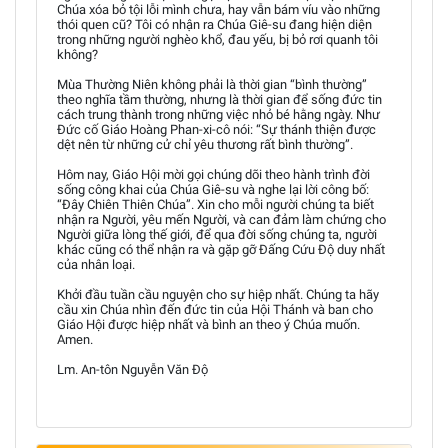
Chúa xóa bỏ tội lỗi mình chưa, hay vẫn bám víu vào những
thói quen cũ? Tôi có nhận ra Chúa Giê-su đang hiện diện
trong những người nghèo khổ, đau yếu, bị bỏ rơi quanh tôi
không?
Mùa Thường Niên không phải là thời gian “bình thường”
theo nghĩa tầm thường, nhưng là thời gian để sống đức tin
cách trung thành trong những việc nhỏ bé hằng ngày. Như
Đức cố Giáo Hoàng Phan-xi-cô nói: “Sự thánh thiện được
dệt nên từ những cử chỉ yêu thương rất bình thường”.
Hôm nay, Giáo Hội mời gọi chúng dõi theo hành trình đời
sống công khai của Chúa Giê-su và nghe lại lời công bố:
“Đây Chiên Thiên Chúa”. Xin cho mỗi người chúng ta biết
nhận ra Người, yêu mến Người, và can đảm làm chứng cho
Người giữa lòng thế giới, để qua đời sống chúng ta, người
khác cũng có thể nhận ra và gặp gỡ Đấng Cứu Độ duy nhất
của nhân loại.
Khởi đầu tuần cầu nguyện cho sự hiệp nhất. Chúng ta hãy
cầu xin Chúa nhìn đến đức tin của Hội Thánh và ban cho
Giáo Hội được hiệp nhất và bình an theo ý Chúa muốn.
Amen.
Lm. An-tôn Nguyễn Văn Độ