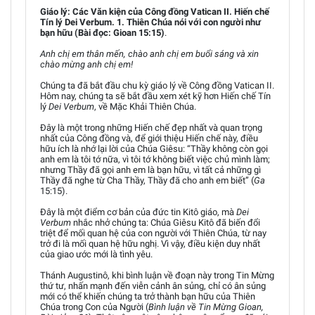
Giáo lý: Các Văn kiện của Công đồng Vatican II. Hiến chế
Tín lý Dei Verbum. 1. Thiên Chúa nói với con người như
bạn hữu (Bài đọc: Gioan 15:15)
.
Anh chị em thân mến, chào anh chị em buổi sáng và xin
chào mừng anh chị em!
Chúng ta đã bắt đầu chu kỳ giáo lý về Công đồng Vatican II.
Hôm nay, chúng ta sẽ bắt đầu xem xét kỹ hơn Hiến chế Tín
lý
Dei Verbum
, về Mặc Khải Thiên Chúa.
Đây là một trong những Hiến chế đẹp nhất và quan trọng
nhất của Công đồng và, để giới thiệu Hiến chế này, điều
hữu ích là nhớ lại lời của Chúa Giêsu: “Thầy không còn gọi
anh em là tôi tớ nữa, vì tôi tớ không biết việc chủ mình làm;
nhưng Thầy đã gọi anh em là bạn hữu, vì tất cả những gì
Thầy đã nghe từ Cha Thầy, Thầy đã cho anh em biết” (
Ga
15:15).
Đây là một điểm cơ bản của đức tin Kitô giáo, mà
Dei
Verbum
nhắc nhở chúng ta: Chúa Giêsu Kitô đã biến đổi
triệt để mối quan hệ của con người với Thiên Chúa, từ nay
trở đi là mối quan hệ hữu nghị. Vì vậy, điều kiện duy nhất
của giao ước mới là tình yêu.
Thánh Augustinô, khi bình luận về đoạn này trong Tin Mừng
thứ tư, nhấn mạnh đến viễn cảnh ân sủng, chỉ có ân sủng
mới có thể khiến chúng ta trở thành bạn hữu của Thiên
Chúa trong Con của Người (
Bình luận về Tin Mừng Gioan,