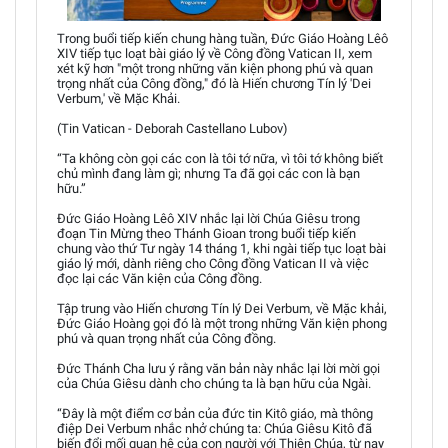
Trong buổi tiếp kiến chung hàng tuần, Đức Giáo Hoàng Lêô
XIV tiếp tục loạt bài giáo lý về Công đồng Vatican II, xem
xét kỹ hơn "một trong những văn kiện phong phú và quan
trọng nhất của Công đồng," đó là Hiến chương Tín lý 'Dei
Verbum,' về Mặc Khải.
(Tin Vatican - Deborah Castellano Lubov)
“Ta không còn gọi các con là tôi tớ nữa, vì tôi tớ không biết
chủ mình đang làm gì; nhưng Ta đã gọi các con là bạn
hữu.”
Đức Giáo Hoàng Lêô XIV nhắc lại lời Chúa Giêsu trong
đoạn Tin Mừng theo Thánh Gioan trong buổi tiếp kiến
chung vào thứ Tư ngày 14 tháng 1, khi ngài tiếp tục loạt bài
giáo lý mới, dành riêng cho Công đồng Vatican II và việc
đọc lại các Văn kiện của Công đồng.
Tập trung vào Hiến chương Tín lý Dei Verbum, về Mặc khải,
Đức Giáo Hoàng gọi đó là một trong những Văn kiện phong
phú và quan trọng nhất của Công đồng.
Đức Thánh Cha lưu ý rằng văn bản này nhắc lại lời mời gọi
của Chúa Giêsu dành cho chúng ta là bạn hữu của Ngài.
“Đây là một điểm cơ bản của đức tin Kitô giáo, mà thông
điệp Dei Verbum nhắc nhở chúng ta: Chúa Giêsu Kitô đã
biến đổi mối quan hệ của con người với Thiên Chúa, từ nay