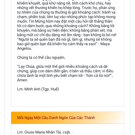
khiếm khuyết, quá khứ nặng nề, tính cách khó chịu, hay
những vết thương khiến họ khép lòng. Trước họ, phản ứng
tự nhiên của chúng ta thường là giữ khoảng cách: tránh va
chạm, phiền toái, liên luỵ vào những phức tạp không mong
muốn. Tin Mừng hôm nay đặt một câu hỏi rất thẳng thắn:
tôi có dám bước qua những khoảng cách? Không bằng lời
khuyên, mà bằng sự hiện diện; không bằng phán xét, mà
bằng một cử chỉ dịu dàng nói lên rằng - bạn không bị bỏ rơi!
“Người ta sẽ quên bạn đã nói gì, làm gì, nhưng sẽ không
bao giờ quên bạn đã khiến họ cảm thấy ra sao!” - Maya
Angelou.
Chúng ta có thể cầu nguyện,
“Lạy Chúa, giữa một thế giới nhiều khoảng cách và dè
chừng, giúp con dám đến gần, ở bên và thấu cảm; vì điều
chữa lành là một tình yêu biết chạm tới - ‘hơn cả lời nói!’”,
Amen.
Lm. Minh Anh (Tgp. Huế)
Mỗi Ngày Một Câu Danh Ngôn Của Các Thánh
Lm. Giuse Maria Nhân Tài, csjb. ·