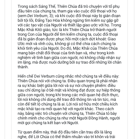
Trong sách Sáng Thế, Thiên Chúa đã trò chuyện với tổ phụ
đầu tiên của chúng ta, tham gia vào cuộc đối thoại với họ
(xem
Dei Verbum
, 3); và khi cuộc đối thoại này bị gián đoạn
bởi tội lỗi, Đấng Tạo Hóa không ngừng tìm kiếm sự gặp gỡ
với các tạo vật của Người và thiết lập giao ước với họ. Trong
Mặc Khải Kitô giáo, tức là khi Thiên Chúa trở thành người
trong Con của Người để tìm kiếm chúng ta, cuộc đối thoại
đã bị gián đoạn được phục hồi một cách dứt khoát: Giao
Ước mới và vĩnh cửu, không gì có thể chia cách chúng ta
khỏi tình yêu của Người. Do đó, Mặc Khải của Thiên Chúa
mang bản chất đối thoại của tình bạn và, như trong kinh
nghiệm về tình bạn giữa con người, nó không chấp nhận sự
im lặng, mà được nuôi dưỡng bởi sự trao đổi những lời chân
thành.
Hiến chế Dei Verbum cũng nhắc nhở chúng ta về điều này:
Thiên Chúa nói với chúng ta. Điều quan trọng là phải nhận
ra sự khác biệt giữa lời nói và sự nói chuyện phiếm: điều
sau chỉ dừng lại ở bề mặt và không đạt được sự hiệp thông
giữa con người, trong khi trong các mối quan hệ đích thực,
lời nói không chỉ dùng để trao đổi thông tin và tin tức, mà
còn để tiết lộ chúng ta là ai. Lời nói sở hữu một chiều kích
mặc khải tạo ra mối quan hệ với người khác. Theo cách
này, bằng việc trò chuyện với chúng ta, Thiên Chúa tỏ bày
chính mình cho chúng ta như một Người Đồng Hành, người
mời gọi chúng ta kết bạn với Người.
Từ quan điểm này, thái độ đầu tiên cần trau dồi là lắng
nghe, để Lời Chúa có thể thấm nhuần vào trí khôn và trái