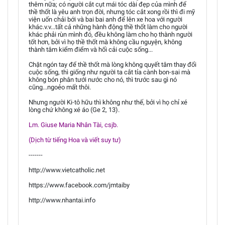
thêm nữa; có người cắt cụt mái tóc dài đẹp của mình để
thề thốt là yêu anh trọn đời, nhưng tóc cắt xong rồi thì đi mỹ
viện uốn chải bới và bai bai anh để lên xe hoa với người
khác.v.v...tất cả những hành động thề thốt làm cho người
khác phải rùn mình đó, đều không làm cho họ thành người
tốt hơn, bởi vì họ thề thốt mà không cầu nguyện, không
thành tâm kiểm điểm và hối cải cuộc sống...
Chặt ngón tay để thề thốt mà lòng không quyết tâm thay đổi
cuộc sống, thì giống như người ta cắt tỉa cành bon-sai mà
không bón phân tưới nước cho nó, thì trước sau gì nó
cũng...ngoẻo mất thôi.
Nhưng người Ki-tô hữu thì không như thế, bởi vì họ chỉ xé
lòng chứ không xé áo (Ge 2, 13).
Lm. Giuse Maria Nhân Tài, csjb.
(Dịch từ tiếng Hoa và viết suy tư)
-------
http://www.vietcatholic.net
https://www.facebook.com/jmtaiby
http://www.nhantai.info