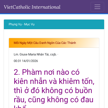
VietCatholic International
Ngày 14-01-2026
Phụng Vụ - Mục Vụ
Mỗi Ngày Một Câu Danh Ngôn Của Các Thánh
Lm. Giuse Maria Nhân Tài, csjb. ·
00:31 14/01/2026
2. Phàm nơi nào có
kiên nhẫn và khiêm tốn,
thì ở đó không có buồn
rầu, cũng không có đau