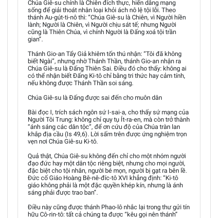
Chúa Giê-su chính là Chiên đích thực, hiến dâng mạng
sống để giải thoát nhân loại khỏi ách nô lệ tội lỗi. Theo
thánh Au-gút-ti-nô thì: “Chúa Giê-su là Chiên, vì Người hiền
lành; Người là Chiên, vì Người chịu sát tế; nhưng Người
cũng là Thiên Chúa, vì chính Người là Đấng xoá tội trần
gian”.
Thánh Gio-an Tẩy Giả khiêm tốn thú nhận: “Tôi đã không
biết Ngài”, nhưng nhờ Thánh Thần, thánh Gio-an nhận ra
Chúa Giê-su là Đấng Thiên Sai. Điều đó cho thấy: không ai
có thể nhận biết Đấng Ki-tô chỉ bằng tri thức hay cảm tính,
nếu không được Thánh Thần soi sáng.
Chúa Giê-su là Đấng được sai đến cho muôn dân
Bài đọc I, trích sách ngôn sứ I-sai-a, cho thấy sứ mạng của
Người Tôi Trung: không chỉ quy tụ Ít-ra-en, mà còn trở thành
“ánh sáng các dân tộc”, để ơn cứu độ của Chúa tràn lan
khắp địa cầu (Is 49,6). Lời sấm trên được ứng nghiệm trọn
vẹn nơi Chúa Giê-su Ki-tô.
Quả thật, Chúa Giê-su không đến chỉ cho một nhóm người
đạo đức hay một dân tộc riêng biệt, nhưng cho mọi người,
đặc biệt cho tội nhân, người bé mọn, người bị gạt ra bên lề.
Đức cố Giáo Hoàng Bê-nê-đíc-tô XVI khẳng định: “Ki-tô
giáo không phải là một đặc quyền khép kín, nhưng là ánh
sáng phải được trao ban”.
Điều này cũng được thánh Phao-lô nhắc lại trong thư gửi tín
hữu Cô-rin-tô: tất cả chúng ta được “kêu gọi nên thánh”