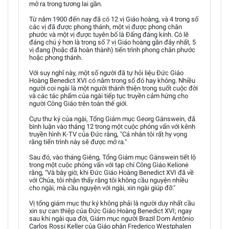
mở ra trong tương lai gần.
Từ năm 1900 đến nay đã có 12 vị Giáo hoàng, và 4 trong số
các vị đã được phong thánh, một vị được phong chân
phước và một vị được tuyên bố là Đấng đáng kính. Có lẽ
đáng chú ý hơn là trong số 7 vị Giáo hoàng gần đây nhất, 5
vị đang (hoặc đã hoàn thành) tiến trình phong chân phước
hoặc phong thánh.
Với suy nghĩ này, một số người đã tự hỏi liệu Đức Giáo
Hoàng Benedict XVI có nằm trong số đó hay không. Nhiều
người coi ngài là một người thánh thiện trong suốt cuộc đời
và các tác phẩm của ngài tiếp tục truyền cảm hứng cho
người Công Giáo trên toàn thế giới.
Cựu thư ký của ngài, Tổng Giám mục Georg Gänswein, đã
bình luận vào tháng 12 trong một cuộc phỏng vấn với kênh
truyền hình K-TV của Đức rằng, "Cá nhân tôi rất hy vọng
rằng tiến trình này sẽ được mở ra."
Sau đó, vào tháng Giêng, Tổng Giám mục Gänswein tiết lộ
trong một cuộc phỏng vấn với tạp chí Công Giáo Kelionė
rằng, "Và bây giờ, khi Đức Giáo Hoàng Benedict XVI đã về
với Chúa, tôi nhận thấy rằng tôi không cầu nguyện nhiều
cho ngài, mà cầu nguyện với ngài, xin ngài giúp đỡ."
Vị tổng giám mục thư ký không phải là người duy nhất cầu
xin sự can thiệp của Đức Giáo Hoàng Benedict XVI; ngay
sau khi ngài qua đời, Giám mục người Brazil Dom Antônio
Carlos Rossi Keller của Giáo phận Frederico Westphalen