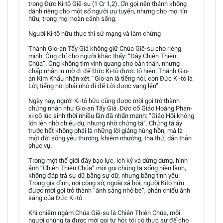
trong Đức Ki-tô Giê-su (1 Cr 1,2). Ơn gọi nên thánh không
dành riêng cho một số người ưu tuyển, nhưng cho mọi tín
hữu, trong mọi hoàn cảnh sống.
Người Ki-tô hữu thực thi sứ mạng và làm chứng
Thánh Gio-an Tẩy Giả không giữ Chúa Giê-su cho riêng
mình. Ông chỉ cho người khác thấy: “Đây Chiên Thiên
Chúa”. Ông không tìm vinh quang cho bản thân, nhưng
chấp nhận lu mờ đi để Đức Ki-tô được tỏ hiện. Thánh Gio-
an Kim Khẩu nhận xét: “Gio-an là tiếng nói, còn Đức Ki-tô là
Lời; tiếng nói phải nhỏ đi để Lời được vang lên”.
Ngày nay, người Ki-tô hữu cũng được mời gọi trở thành
chứng nhân như Gio-an Tẩy Giả. Đức cố Giáo Hoàng Phan-
xi-cô lúc sinh thời nhiều lần đã nhấn mạnh: “Giáo Hội không
lớn lên nhờ chiêu dụ, nhưng nhờ chứng tá”. Chứng tá ấy
trước hết không phải là những lời giảng hùng hồn, mà là
một đời sống yêu thương, khiêm nhường, tha thứ, dấn thân
phục vụ.
Trong một thế giới đầy bạo lực, ích kỷ và dửng dưng, hình
ảnh “Chiên Thiên Chúa” mời gọi chúng ta sống hiền lành,
không đáp trả sự dữ bằng sự dữ, nhưng bằng tình yêu.
Trong gia đình, nơi công sở, ngoài xã hội, người Kitô hữu
được mời gọi trở thành “ánh sáng nhỏ bé”, phản chiếu ánh
sáng của Đức Ki-tô.
Khi chiêm ngắm Chúa Giê-su là Chiên Thiên Chúa, mỗi
người chúng ta được mời gọi tự hỏi: tôi có thực sự để cho