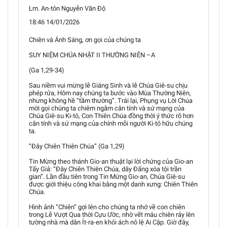
Lm. An-tôn Nguyễn Văn Độ
18:46 14/01/2026
Chiên và Ánh Sáng, ơn gọi của chúng ta
SUY NIỆM CHÚA NHẬT II THƯỜNG NIÊN –A
(Ga 1,29-34)
Sau niềm vui mừng lễ Giáng Sinh và lễ Chúa Giê-su chịu
phép rửa, Hôm nay chúng ta bước vào Mùa Thường Niên,
nhưng không hề “tầm thường”. Trái lại, Phụng vụ Lời Chúa
mời gọi chúng ta chiêm ngắm căn tính và sứ mạng của
Chúa Giê-su Ki-tô, Con Thiên Chúa đồng thời ý thức rõ hơn
căn tính và sứ mạng của chính mỗi người Ki-tô hữu chúng
ta.
“Đây Chiên Thiên Chúa” (Ga 1,29)
Tin Mừng theo thánh Gio-an thuật lại lời chứng của Gio-an
Tẩy Giả: “Đây Chiên Thiên Chúa, dây Đấng xóa tội trần
gian”. Lần đầu tiên trong Tin Mừng Gio-an, Chúa Giê-su
được giới thiệu công khai bằng một danh xưng: Chiên Thiên
Chúa.
Hình ảnh “Chiên” gợi lên cho chúng ta nhớ về con chiên
trong Lễ Vượt Qua thời Cựu Ước, nhờ vết máu chiên rảy lên
tường nhà mà dân Ít-ra-en khỏi ách nô lệ Ai Cập. Giờ đây,