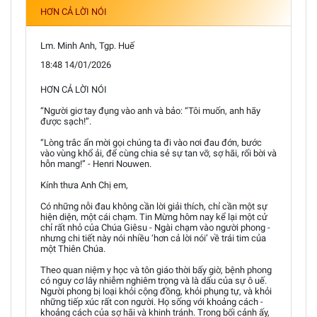
HƠN CẢ LỜI NÓI
Lm. Minh Anh, Tgp. Huế
18:48 14/01/2026
HƠN CẢ LỜI NÓI
“Người giơ tay đụng vào anh và bảo: “Tôi muốn, anh hãy
được sạch!”.
“Lòng trắc ẩn mời gọi chúng ta đi vào nơi đau đớn, bước
vào vùng khổ ải, để cùng chia sẻ sự tan vỡ, sợ hãi, rối bời và
hỗn mang!” - Henri Nouwen.
Kính thưa Anh Chị em,
Có những nỗi đau không cần lời giải thích, chỉ cần một sự
hiện diện, một cái chạm. Tin Mừng hôm nay kể lại một cử
chỉ rất nhỏ của Chúa Giêsu - Ngài chạm vào người phong -
nhưng chi tiết này nói nhiều ‘hơn cả lời nói’ về trái tim của
một Thiên Chúa.
Theo quan niệm y học và tôn giáo thời bấy giờ, bệnh phong
có nguy cơ lây nhiễm nghiêm trọng và là dấu của sự ô uế.
Người phong bị loại khỏi cộng đồng, khỏi phụng tự, và khỏi
những tiếp xúc rất con người. Họ sống với khoảng cách -
khoảng cách của sợ hãi và khinh tránh. Trong bối cảnh ấy,