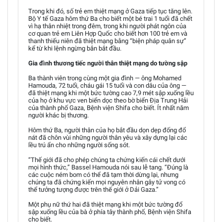
Trong khi đó, số trẻ em thiệt mạng ở Gaza tiếp tục tăng lên.
Bộ Y tế Gaza hôm thứ Ba cho biết một bé trai 1 tuổi đã chết
vì hạ thân nhiệt trong đêm, trong khi người phát ngôn của
cơ quan trẻ em Liên Hợp Quốc cho biết hơn 100 trẻ em và
thanh thiếu niên đã thiệt mạng bằng “biện pháp quân sự”
kể từ khi lệnh ngừng bắn bắt đầu.
Gia đình thương tiếc người thân thiệt mạng do tường sập
Ba thành viên trong cùng một gia đình — ông Mohamed
Hamouda, 72 tuổi, cháu gái 15 tuổi và con dâu của ông —
đã thiệt mạng khi một bức tường cao 7,9 mét sập xuống lều
của họ ở khu vực ven biển dọc theo bờ biển Địa Trung Hải
của thành phố Gaza, Bệnh viện Shifa cho biết. Ít nhất năm
người khác bị thương.
Hôm thứ Ba, người thân của họ bắt đầu dọn dẹp đống đổ
nát đã chôn vùi những người thân yêu và xây dựng lại các
lều trú ẩn cho những người sống sót.
“Thế giới đã cho phép chúng ta chứng kiến cái chết dưới
mọi hình thức,” Bassel Hamouda nói sau lễ tang. “Đúng là
các cuộc ném bom có thể đã tạm thời dừng lại, nhưng
chúng ta đã chứng kiến mọi nguyên nhân gây tử vong có
thể tưởng tượng được trên thế giới ở Dải Gaza.”
Một phụ nữ thứ hai đã thiệt mạng khi một bức tường đổ
sập xuống lều của bà ở phía tây thành phố, Bệnh viện Shifa
cho biết.