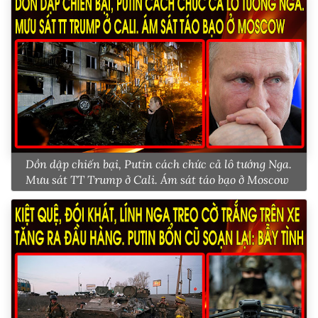
Dồn dập chiến bại, Putin cách chức cả lô tướng Nga.
Mưu sát TT Trump ở Cali. Ám sát táo bạo ở Moscow