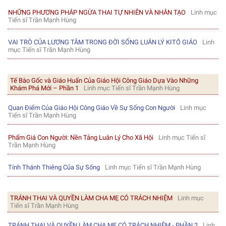
NHỮNG PHƯƠNG PHÁP NGỪA THAI TỰ NHIÊN VÀ NHÂN TẠO
Linh mục
Tiến sĩ Trần Mạnh Hùng
VAI TRÒ CỦA LƯƠNG TÂM TRONG ĐỜI SỐNG LUÂN LÝ KITÔ GIÁO
Linh
mục Tiến sĩ Trần Mạnh Hùng
Tế Bào Gốc và Giáo Huấn Của Giáo Hội Công Giáo Dựa Vào Những
Khám Phá Mới – Phần 1
Linh mục Tiến sĩ Trần Mạnh Hùng
Quan Điểm Của Giáo Hội Công Giáo Về Sự Sống Con Người
Linh mục
Tiến sĩ Trần Mạnh Hùng
Phẩm Giá Con Người: Nền Tảng Luân Lý Cho Xã Hội
Linh mục Tiến sĩ
Trần Mạnh Hùng
Tính Thánh Thiêng Của Sự Sống
Linh mục Tiến sĩ Trần Mạnh Hùng
TRÁNH THAI VÀ QUYỀN LÀM CHA MẸ CÓ TRÁCH NHIỆM
Linh mục
Tiến sĩ Trần Mạnh Hùng
TRÁNH THAI VÀ QUYỀN LÀM CHA MẸ CÓ TRÁCH NHIỆM - PHẦN 2
Linh