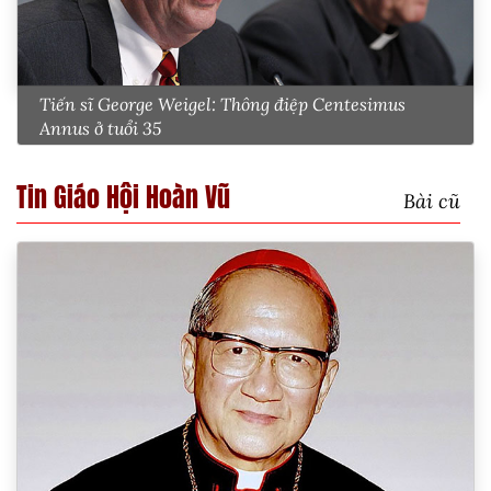
Tiến sĩ George Weigel: Thông điệp Centesimus
Annus ở tuổi 35
Tin Giáo Hội Hoàn Vũ
Bài cũ