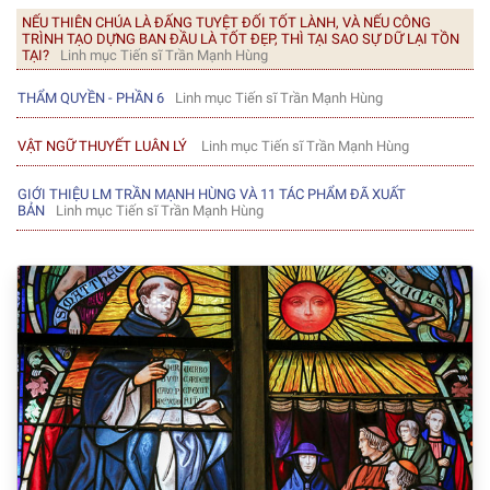
NẾU THIÊN CHÚA LÀ ĐẤNG TUYỆT ĐỐI TỐT LÀNH, VÀ NẾU CÔNG
TRÌNH TẠO DỰNG BAN ĐẦU LÀ TỐT ĐẸP, THÌ TẠI SAO SỰ DỮ LẠI TỒN
TẠI?
Linh mục Tiến sĩ Trần Mạnh Hùng
THẨM QUYỀN - PHẦN 6
Linh mục Tiến sĩ Trần Mạnh Hùng
VẬT NGỮ THUYẾT LUÂN LÝ
Linh mục Tiến sĩ Trần Mạnh Hùng
GIỚI THIỆU LM TRẦN MẠNH HÙNG VÀ 11 TÁC PHẨM ĐÃ XUẤT
BẢN
Linh mục Tiến sĩ Trần Mạnh Hùng