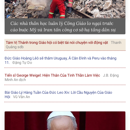
Các nhà thần học luân lý Công Giáo lo ngại trước
cáo buộc Mỹ và Iran tấn công cơ sở hạ tầng dân sự
Tám Vị Thánh trong Giáo hội có biệt tài nói chuyện với động vật
Thanh
Quảng sdb
Đức Giáo Hoàng Lêô sẽ thăm Uruguay, Á Căn Đình và Peru vào tháng
11.
Đặng Tự Do
Tiến sĩ George Weigel: Hiện Thân Của Tinh Thần Làm Việc
J.B. Đặng
Minh An dịch
Bài Giáo Lý Hàng Tuần Của Đức Leo Xiv: Lời Cầu Nguyện Của Giáo
Hội
Vũ Văn An