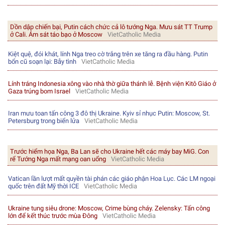
Dồn dập chiến bại, Putin cách chức cả lô tướng Nga. Mưu sát TT Trump
ở Cali. Ám sát táo bạo ở Moscow
VietCatholic Media
Kiệt quệ, đói khát, lính Nga treo cờ trắng trên xe tăng ra đầu hàng. Putin
bổn cũ soạn lại: Bẫy tình
VietCatholic Media
Lính tráng Indonesia xông vào nhà thờ giữa thánh lễ. Bệnh viện Kitô Giáo ở
Gaza trúng bom Israel
VietCatholic Media
Iran mưu toan tấn công 3 đô thị Ukraine. Kyiv sỉ nhục Putin: Moscow, St.
Petersburg trong biển lửa
VietCatholic Media
Trước hiểm họa Nga, Ba Lan sẽ cho Ukraine hết các máy bay MiG. Con
rể Tướng Nga mất mạng oan uổng
VietCatholic Media
Vatican lần lượt mất quyền tài phán các giáo phận Hoa Lục. Các LM ngoại
quốc trên đất Mỹ thời ICE
VietCatholic Media
Ukraine tung siêu drone: Moscow, Crime bùng cháy. Zelensky: Tấn công
lớn để kết thúc trước mùa Đông
VietCatholic Media