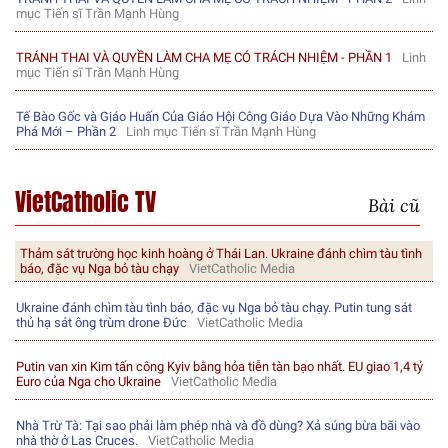
mục Tiến sĩ Trần Mạnh Hùng
TRÁNH THAI VÀ QUYỀN LÀM CHA MẸ CÓ TRÁCH NHIỆM - PHẦN 1
Linh
mục Tiến sĩ Trần Mạnh Hùng
Tế Bào Gốc và Giáo Huấn Của Giáo Hội Công Giáo Dựa Vào Những Khám
Phá Mới – Phần 2
Linh mục Tiến sĩ Trần Mạnh Hùng
VietCatholic TV
Bài cũ
Thảm sát trường học kinh hoàng ở Thái Lan. Ukraine đánh chìm tàu tình
báo, đặc vụ Nga bỏ tàu chạy
VietCatholic Media
Ukraine đánh chìm tàu tình báo, đặc vụ Nga bỏ tàu chạy. Putin tung sát
thủ hạ sát ông trùm drone Đức
VietCatholic Media
Putin van xin Kim tấn công Kyiv bằng hỏa tiễn tàn bạo nhất. EU giao 1,4 tỷ
Euro của Nga cho Ukraine
VietCatholic Media
Nhà Trừ Tà: Tại sao phải làm phép nhà và đồ dùng? Xả súng bừa bãi vào
nhà thờ ở Las Cruces.
VietCatholic Media