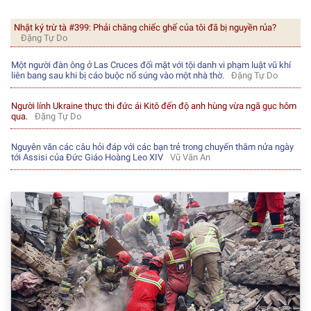
Nhật ký trừ tà #399: Phải chăng chiếc ghế của tôi đã bị nguyền rủa?
Đặng Tự Do
Một người đàn ông ở Las Cruces đối mặt với tội danh vi phạm luật vũ khí
liên bang sau khi bị cáo buộc nổ súng vào một nhà thờ.
Đặng Tự Do
Người lính Ukraine thực thi đức ái Kitô đến độ anh hùng vừa ngã gục hôm
qua.
Đặng Tự Do
Nguyên văn các câu hỏi đáp với các bạn trẻ trong chuyến thăm nửa ngày
tới Assisi của Đức Giáo Hoàng Leo XIV
Vũ Văn An