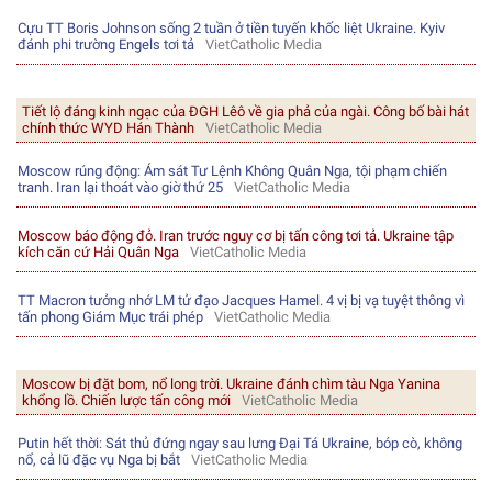
Cựu TT Boris Johnson sống 2 tuần ở tiền tuyến khốc liệt Ukraine. Kyiv
đánh phi trường Engels tơi tả
VietCatholic Media
Tiết lộ đáng kinh ngạc của ĐGH Lêô về gia phả của ngài. Công bố bài hát
chính thức WYD Hán Thành
VietCatholic Media
Moscow rúng động: Ám sát Tư Lệnh Không Quân Nga, tội phạm chiến
tranh. Iran lại thoát vào giờ thứ 25
VietCatholic Media
Moscow báo động đỏ. Iran trước nguy cơ bị tấn công tơi tả. Ukraine tập
kích căn cứ Hải Quân Nga
VietCatholic Media
TT Macron tưởng nhớ LM tử đạo Jacques Hamel. 4 vị bị vạ tuyệt thông vì
tấn phong Giám Mục trái phép
VietCatholic Media
Moscow bị đặt bom, nổ long trời. Ukraine đánh chìm tàu Nga Yanina
khổng lồ. Chiến lược tấn công mới
VietCatholic Media
Putin hết thời: Sát thủ đứng ngay sau lưng Đại Tá Ukraine, bóp cò, không
nổ, cả lũ đặc vụ Nga bị bắt
VietCatholic Media