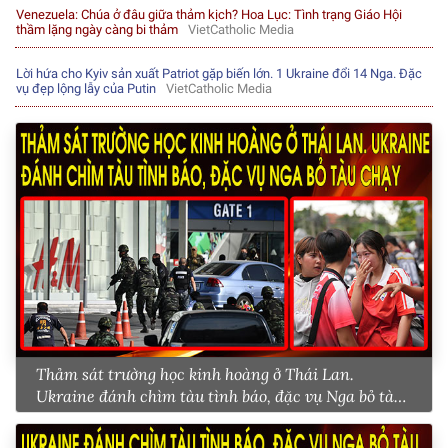
Venezuela: Chúa ở đâu giữa thảm kịch? Hoa Lục: Tình trạng Giáo Hội
thầm lặng ngày càng bi thảm
VietCatholic Media
Lời hứa cho Kyiv sản xuất Patriot gặp biến lớn. 1 Ukraine đổi 14 Nga. Đặc
vụ đẹp lộng lẫy của Putin
VietCatholic Media
Thảm sát trường học kinh hoàng ở Thái Lan.
Ukraine đánh chìm tàu tình báo, đặc vụ Nga bỏ tàu
chạy